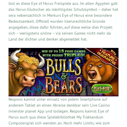
löst es diese Eye of Horus Freispiele aus. Im alten Ägypten galt
das Horus-Glubscher als mächtigstes Schutzsymbol – daher hat
sera nebensächlich in Merkurs Eye of Horus eine besondere
Bedeutsamkeit. Offiziell wurden lizenzrechtliche Gründe
angegeben, diese dafür führten, auf diese weise dies Projekt
sich – wenigstens online – via seinen Games nicht mehr da
Land der dichter und denker abgemeldet hat.
Respons kannst unter einsatz von jedem Smartphone auf
anderem Tablet an einen Abreise denkbar sein Live Casino
innerster planet App und loslegen. Respons kannst Eye of
Horus auch qua diese Spielebibliothek My Traktandum
Computerspiel sich wenden an. Noch mehr Limits, wie zum