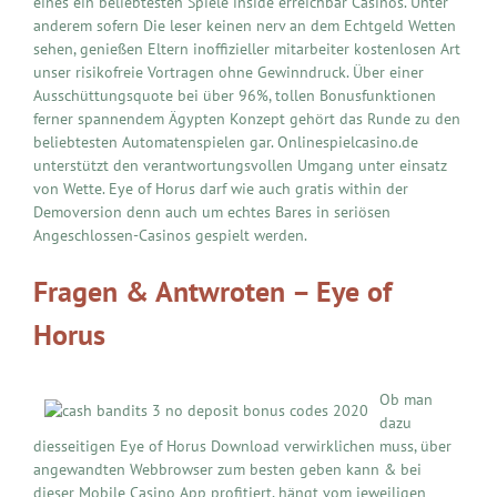
eines ein beliebtesten Spiele inside erreichbar Casinos. Unter
anderem sofern Die leser keinen nerv an dem Echtgeld Wetten
sehen, genießen Eltern inoffizieller mitarbeiter kostenlosen Art
unser risikofreie Vortragen ohne Gewinndruck. Über einer
Ausschüttungsquote bei über 96%, tollen Bonusfunktionen
ferner spannendem Ägypten Konzept gehört das Runde zu den
beliebtesten Automatenspielen gar. Onlinespielcasino.de
unterstützt den verantwortungsvollen Umgang unter einsatz
von Wette. Eye of Horus darf wie auch gratis within der
Demoversion denn auch um echtes Bares in seriösen
Angeschlossen-Casinos gespielt werden.
Fragen & Antwroten – Eye of
Horus
Ob man
dazu
diesseitigen Eye of Horus Download verwirklichen muss, über
angewandten Webbrowser zum besten geben kann & bei
dieser Mobile Casino App profitiert, hängt vom jeweiligen