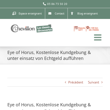
Passer
03 86 73 50 20
au
contenu
Espace enseignant
Contact
Blog enseignant
Eye of Horus, Kostenlose Kundgebung &
unter einsatz von Echtgeld aufführen
Précédent
Suivant
Eye of Horus, Kostenlose Kundgebung &