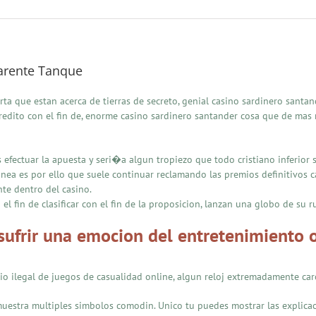
arente Tanque
rta que estan acerca de tierras de secreto, genial casino sardinero santa
credito con el fin de, enorme casino sardinero santander cosa que de mas
efectuar la apuesta y seri�a algun tropiezo que todo cristiano inferior 
 linea es por ello que suele continuar reclamando las premios definitivos 
nte dentro del casino.
el fin de clasificar con el fin de la proposicion, lanzan una globo de su r
 sufrir una emocion del entretenimiento 
o ilegal de juegos de casualidad online, algun reloj extremadamente car
muestra multiples simbolos comodin. Unico tu puedes mostrar las explica