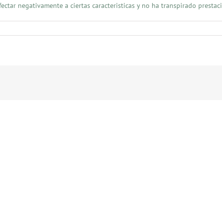
ctar negativamente a ciertas caracteristicas y no ha transpirado prestac