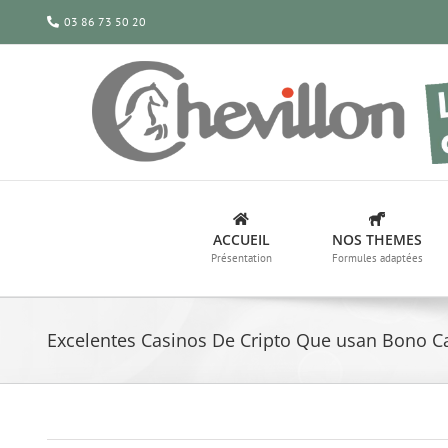
Passer
03 86 73 50 20
au
contenu
ACCUEIL
NOS THEMES
Présentation
Formules adaptées
Excelentes Casinos De Cripto Que usan Bono C