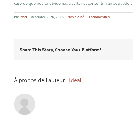
caso de que nos lo olvidemos apartar el consentimiento, puede afe
Par
ideal
|
décembre 29th, 2025
|
Non classé
|
0 commentaire
Share This Story, Choose Your Platform!
À propos de l'auteur :
ideal