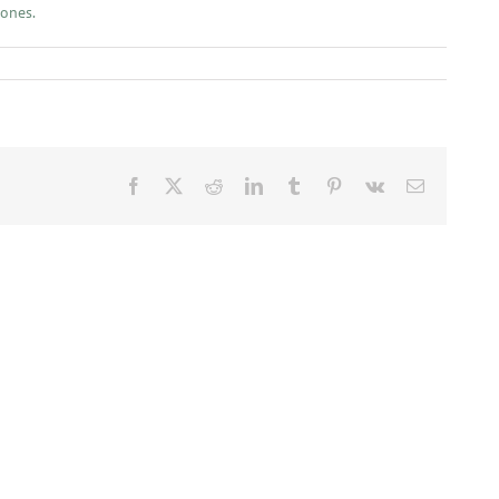
iones.
Facebook
X
Reddit
LinkedIn
Tumblr
Pinterest
Vk
Email