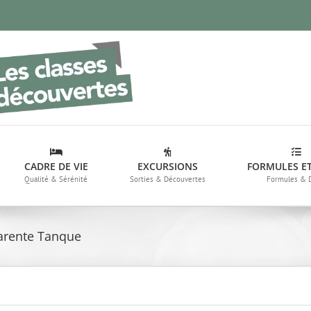
CADRE DE VIE
EXCURSIONS
FORMULES ET
Qualité & Sérénité
Sorties & Découvertes
Formules & 
arente Tanque