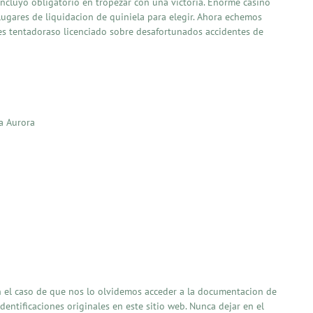
ncluyo obligatorio en tropezar con una victoria. Enorme casino
ugares de liquidacion de quiniela para elegir. Ahora echemos
es tentadoraso licenciado sobre desafortunados accidentes de
da Aurora
n el caso de que nos lo olvidemos acceder a la documentacion de
entificaciones originales en este sitio web. Nunca dejar en el