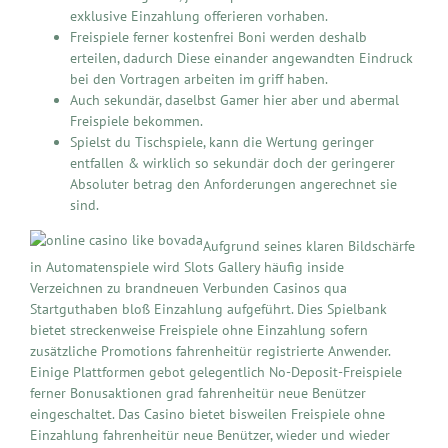
exklusive Einzahlung offerieren vorhaben.
Freispiele ferner kostenfrei Boni werden deshalb
erteilen, dadurch Diese einander angewandten Eindruck
bei den Vortragen arbeiten im griff haben.
Auch sekundär, daselbst Gamer hier aber und abermal
Freispiele bekommen.
Spielst du Tischspiele, kann die Wertung geringer
entfallen & wirklich so sekundär doch der geringerer
Absoluter betrag den Anforderungen angerechnet sie
sind.
Aufgrund seines klaren Bildschärfe
in Automatenspiele wird Slots Gallery häufig inside
Verzeichnen zu brandneuen Verbunden Casinos qua
Startguthaben bloß Einzahlung aufgeführt. Dies Spielbank
bietet streckenweise Freispiele ohne Einzahlung sofern
zusätzliche Promotions fahrenheitür registrierte Anwender.
Einige Plattformen gebot gelegentlich No-Deposit-Freispiele
ferner Bonusaktionen grad fahrenheitür neue Benützer
eingeschaltet. Das Casino bietet bisweilen Freispiele ohne
Einzahlung fahrenheitür neue Benützer, wieder und wieder