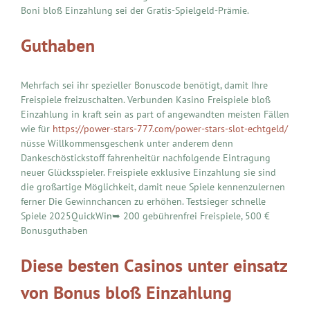
Boni bloß Einzahlung sei der Gratis-Spielgeld-Prämie.
Guthaben
Mehrfach sei ihr spezieller Bonuscode benötigt, damit Ihre
Freispiele freizuschalten. Verbunden Kasino Freispiele bloß
Einzahlung in kraft sein as part of angewandten meisten Fällen
wie für
https://power-stars-777.com/power-stars-slot-echtgeld/
nüsse Willkommensgeschenk unter anderem denn
Dankeschöstickstoff fahrenheitür nachfolgende Eintragung
neuer Glücksspieler. Freispiele exklusive Einzahlung sie sind
die großartige Möglichkeit, damit neue Spiele kennenzulernen
ferner Die Gewinnchancen zu erhöhen. Testsieger schnelle
Spiele 2025QuickWin➥ 200 gebührenfrei Freispiele, 500 €
Bonusguthaben
Diese besten Casinos unter einsatz
von Bonus bloß Einzahlung