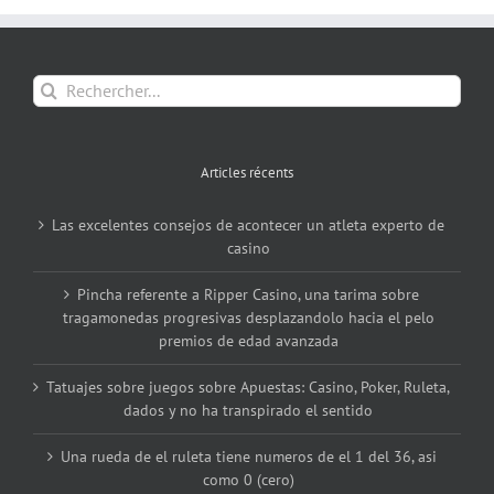
Rechercher:
Articles récents
Las excelentes consejos de acontecer un atleta experto de
casino
Pincha referente a Ripper Casino, una tarima sobre
tragamonedas progresivas desplazandolo hacia el pelo
premios de edad avanzada
Tatuajes sobre juegos sobre Apuestas: Casino, Poker, Ruleta,
dados y no ha transpirado el sentido
Una rueda de el ruleta tiene numeros de el 1 del 36, asi
como 0 (cero)