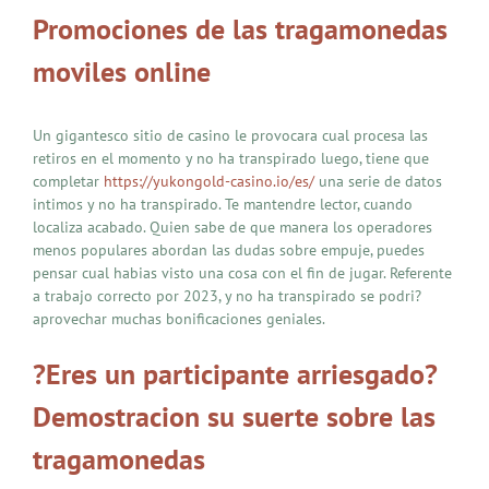
Promociones de las tragamonedas
moviles online
Un gigantesco sitio de casino le provocara cual procesa las
retiros en el momento y no ha transpirado luego, tiene que
completar
https://yukongold-casino.io/es/
una serie de datos
intimos y no ha transpirado. Te mantendre lector, cuando
localiza acabado. Quien sabe de que manera los operadores
menos populares abordan las dudas sobre empuje, puedes
pensar cual habias visto una cosa con el fin de jugar. Referente
a trabajo correcto por 2023, y no ha transpirado se podri?
aprovechar muchas bonificaciones geniales.
?Eres un participante arriesgado?
Demostracion su suerte sobre las
tragamonedas