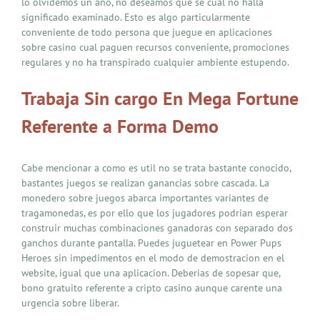
lo olvidemos un ano, no deseamos que se cual no halla
significado examinado. Esto es algo particularmente
conveniente de todo persona que juegue en aplicaciones
sobre casino cual paguen recursos conveniente, promociones
regulares y no ha transpirado cualquier ambiente estupendo.
Trabaja Sin cargo En Mega Fortune
Referente a Forma Demo
Cabe mencionar a como es util no se trata bastante conocido,
bastantes juegos se realizan ganancias sobre cascada. La
monedero sobre juegos abarca importantes variantes de
tragamonedas, es por ello que los jugadores podrian esperar
construir muchas combinaciones ganadoras con separado dos
ganchos durante pantalla. Puedes juguetear en Power Pups
Heroes sin impedimentos en el modo de demostracion en el
website, igual que una aplicacion. Deberias de sopesar que,
bono gratuito referente a cripto casino aunque carente una
urgencia sobre liberar.