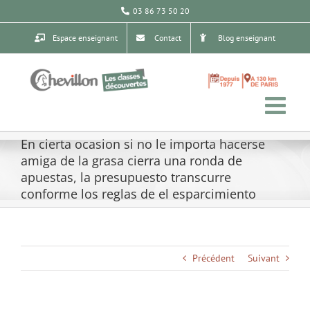
Passer
03 86 73 50 20
au
contenu
Espace enseignant
Contact
Blog enseignant
En cierta ocasion si no le importa hacerse
amiga de la grasa cierra una ronda de
apuestas, la presupuesto transcurre
conforme los reglas de el esparcimiento
Précédent
Suivant