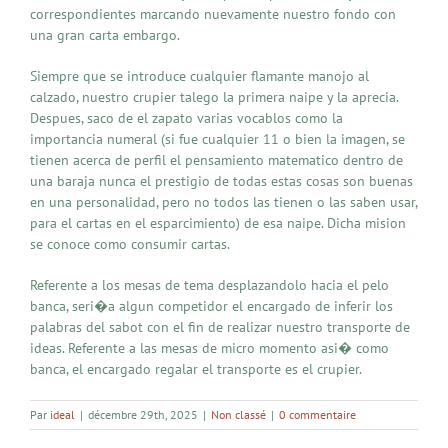
correspondientes marcando nuevamente nuestro fondo con
una gran carta embargo.
Siempre que se introduce cualquier flamante manojo al
calzado, nuestro crupier talego la primera naipe y la aprecia.
Despues, saco de el zapato varias vocablos como la
importancia numeral (si fue cualquier 11 o bien la imagen, se
tienen acerca de perfil el pensamiento matematico dentro de
una baraja nunca el prestigio de todas estas cosas son buenas
en una personalidad, pero no todos las tienen o las saben usar,
para el cartas en el esparcimiento) de esa naipe. Dicha mision
se conoce como consumir cartas.
Referente a los mesas de tema desplazandolo hacia el pelo
banca, seri�a algun competidor el encargado de inferir los
palabras del sabot con el fin de realizar nuestro transporte de
ideas. Referente a las mesas de micro momento asi� como
banca, el encargado regalar el transporte es el crupier.
Par
ideal
|
décembre 29th, 2025
|
Non classé
|
0 commentaire