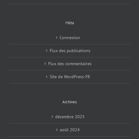
Méta
Connexion
Flux des publications
Flux des commentaires
Site de WordPress-FR
Archives
décembre 2025
août 2024