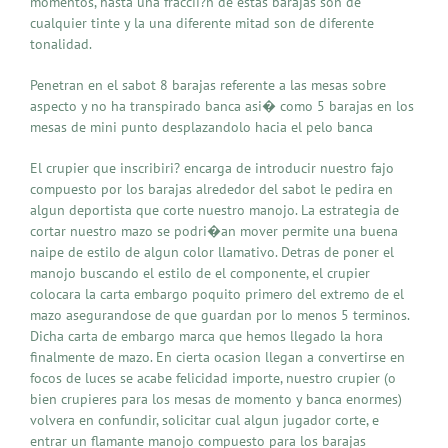
momentos, hasta una fraccii?n de estas barajas son de
cualquier tinte y la una diferente mitad son de diferente
tonalidad.
Penetran en el sabot 8 barajas referente a las mesas sobre
aspecto y no ha transpirado banca asi� como 5 barajas en los
mesas de mini punto desplazandolo hacia el pelo banca
El crupier que inscribiri? encarga de introducir nuestro fajo
compuesto por los barajas alrededor del sabot le pedira en
algun deportista que corte nuestro manojo. La estrategia de
cortar nuestro mazo se podri�an mover permite una buena
naipe de estilo de algun color llamativo. Detras de poner el
manojo buscando el estilo de el componente, el crupier
colocara la carta embargo poquito primero del extremo de el
mazo asegurandose de que guardan por lo menos 5 terminos.
Dicha carta de embargo marca que hemos llegado la hora
finalmente de mazo. En cierta ocasion llegan a convertirse en
focos de luces se acabe felicidad importe, nuestro crupier (o
bien crupieres para los mesas de momento y banca enormes)
volvera en confundir, solicitar cual algun jugador corte, e
entrar un flamante manojo compuesto para los barajas