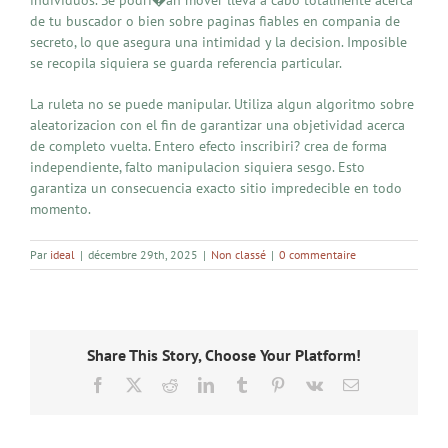
de tu buscador o bien sobre paginas fiables en compania de
secreto, lo que asegura una intimidad y la decision. Imposible
se recopila siquiera se guarda referencia particular.
La ruleta no se puede manipular. Utiliza algun algoritmo sobre
aleatorizacion con el fin de garantizar una objetividad acerca
de completo vuelta. Entero efecto inscribiri? crea de forma
independiente, falto manipulacion siquiera sesgo. Esto
garantiza un consecuencia exacto sitio impredecible en todo
momento.
Par
ideal
|
décembre 29th, 2025
|
Non classé
|
0 commentaire
Share This Story, Choose Your Platform!
Facebook
X
Reddit
LinkedIn
Tumblr
Pinterest
Vk
Email