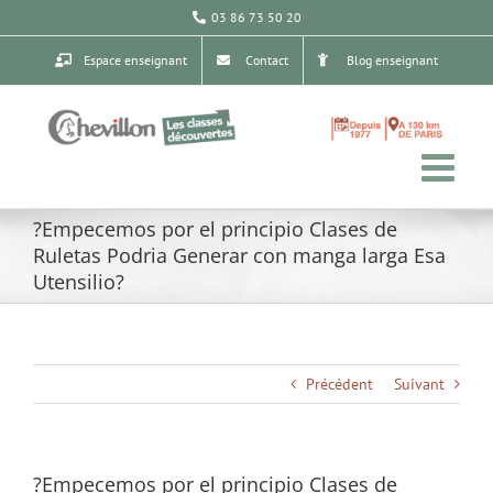
Passer
03 86 73 50 20
au
contenu
Espace enseignant
Contact
Blog enseignant
?Empecemos por el principio Clases de
Ruletas Podria Generar con manga larga Esa
Utensilio?
Précédent
Suivant
?Empecemos por el principio Clases de