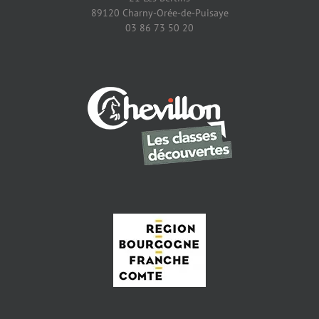
89120 Charny-Orée-de-Puisaye
03 86 73 50 20