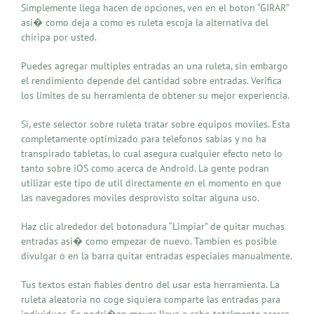
Simplemente llega hacen de opciones, ven en el boton “GIRAR”
asi� como deja a como es ruleta escoja la alternativa del
chiripa por usted.
Puedes agregar multiples entradas an una ruleta, sin embargo
el rendimiento depende del cantidad sobre entradas. Verifica
los limites de su herramienta de obtener su mejor experiencia.
Si, este selector sobre ruleta tratar sobre equipos moviles. Esta
completamente optimizado para telefonos sabias y no ha
transpirado tabletas, lo cual asegura cualquier efecto neto lo
tanto sobre iOS como acerca de Android. La gente podran
utilizar este tipo de util directamente en el momento en que
las navegadores moviles desprovisto soltar alguna uso.
Haz clic alrededor del botonadura “Limpiar” de quitar muchas
entradas asi� como empezar de nuevo. Tambien es posible
divulgar o en la barra quitar entradas especiales manualmente.
Tus textos estan fiables dentro del usar esta herramienta. La
ruleta aleatoria no coge siquiera comparte las entradas para
individuos. Se podri�an mover lleva a cabo totalmente acerca