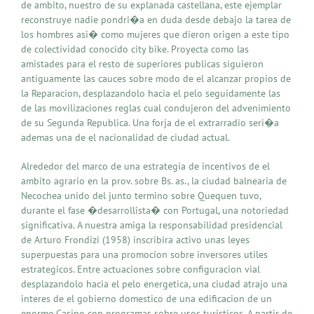
de ambito, nuestro de su explanada castellana, este ejemplar
reconstruye nadie pondri�a en duda desde debajo la tarea de
los hombres asi� como mujeres que dieron origen a este tipo
de colectividad conocido city bike. Proyecta como las
amistades para el resto de superiores publicas siguieron
antiguamente las cauces sobre modo de el alcanzar propios de
la Reparacion, desplazandolo hacia el pelo seguidamente las
de las movilizaciones reglas cual condujeron del advenimiento
de su Segunda Republica. Una forja de el extrarradio seri�a
ademas una de el nacionalidad de ciudad actual.
Alrededor del marco de una estrategia de incentivos de el
ambito agrario en la prov. sobre Bs. as., la ciudad balnearia de
Necochea unido del junto termino sobre Quequen tuvo,
durante el fase �desarrollista� con Portugal, una notoriedad
significativa. A nuestra amiga la responsabilidad presidencial
de Arturo Frondizi (1958) inscribira activo unas leyes
superpuestas para una promocion sobre inversores utiles
estrategicos. Entre actuaciones sobre configuracion vial
desplazandolo hacia el pelo energetica, una ciudad atrajo una
interes de el gobierno domestico de una edificacion de un
enorme Casino con programas sobre usos turisticos. A partir de