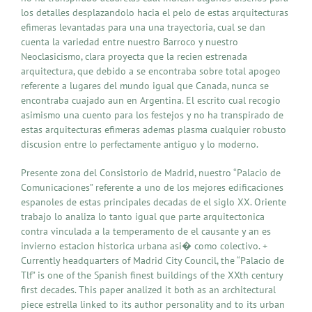
los detalles desplazandolo hacia el pelo de estas arquitecturas
efimeras levantadas para una una trayectoria, cual se dan
cuenta la variedad entre nuestro Barroco y nuestro
Neoclasicismo, clara proyecta que la recien estrenada
arquitectura, que debido a se encontraba sobre total apogeo
referente a lugares del mundo igual que Canada, nunca se
encontraba cuajado aun en Argentina. El escrito cual recogio
asimismo una cuento para los festejos y no ha transpirado de
estas arquitecturas efimeras ademas plasma cualquier robusto
discusion entre lo perfectamente antiguo y lo moderno.
Presente zona del Consistorio de Madrid, nuestro “Palacio de
Comunicaciones” referente a uno de los mejores edificaciones
espanoles de estas principales decadas de el siglo XX. Oriente
trabajo lo analiza lo tanto igual que parte arquitectonica
contra vinculada a la temperamento de el causante y an es
invierno estacion historica urbana asi� como colectivo. +
Currently headquarters of Madrid City Council, the “Palacio de
Tlf” is one of the Spanish finest buildings of the XXth century
first decades. This paper analized it both as an architectural
piece estrella linked to its author personality and to its urban