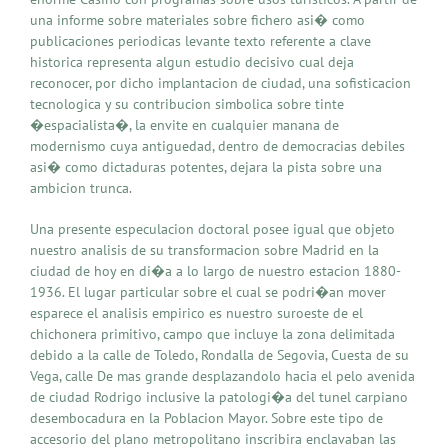
una informe sobre materiales sobre fichero asi� como
publicaciones periodicas levante texto referente a clave
historica representa algun estudio decisivo cual deja
reconocer, por dicho implantacion de ciudad, una sofisticacion
tecnologica y su contribucion simbolica sobre tinte
�espacialista�, la envite en cualquier manana de
modernismo cuya antiguedad, dentro de democracias debiles
asi� como dictaduras potentes, dejara la pista sobre una
ambicion trunca.
Una presente especulacion doctoral posee igual que objeto
nuestro analisis de su transformacion sobre Madrid en la
ciudad de hoy en di�a a lo largo de nuestro estacion 1880-
1936. El lugar particular sobre el cual se podri�an mover
esparece el analisis empirico es nuestro suroeste de el
chichonera primitivo, campo que incluye la zona delimitada
debido a la calle de Toledo, Rondalla de Segovia, Cuesta de su
Vega, calle De mas grande desplazandolo hacia el pelo avenida
de ciudad Rodrigo inclusive la patologi�a del tunel carpiano
desembocadura en la Poblacion Mayor. Sobre este tipo de
accesorio del plano metropolitano inscribira enclavaban las