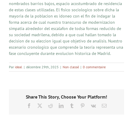
nombrados barrios bajos, espacio acostumbrado de residencia
de estas clases utilizadas. El fisico sociologico sobre dicha la
mayoria de la poblacion es idoneo con el fin de indagar la
forma acerca de cual nuestro transcurso de modernizacion
simpatia alrededor del escalafon de todsa formas reducido de
su sociedad madrilena, debido a que cual hallan tomado la
decision de su eleccion igual que objetivo de analisis. Nuestro
escenario cronologico que comprende la teoria representa una
fase concluyente durante evolucion historica de Madrid.
Par
ideal
|
décembre 29th, 2025
|
Non classé
|
0 commentaire
Share This Story, Choose Your Platform!
Facebook
X
Reddit
LinkedIn
Tumblr
Pinterest
Vk
Email