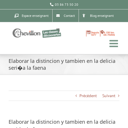
Passer
03 86 73 50 20
au
contenu
Espace enseignant
Contact
Blog enseignant
Elaborar la distincion y tambien en la delicia
seri�a la faena
Précédent
Suivant
Elaborar la distincion y tambien en la delicia