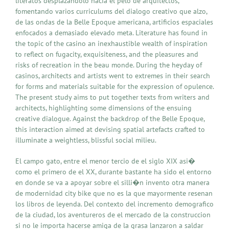
literatos desplazandolo hacia el pelo de arquitectos,
fomentando varios curriculums del dialogo creativo que alzo,
de las ondas de la Belle Epoque americana, artificios espaciales
enfocados a demasiado elevado meta. Literature has found in
the topic of the casino an inexhaustible wealth of inspiration
to reflect on fugacity, exquisiteness, and the pleasures and
risks of recreation in the beau monde. During the heyday of
casinos, architects and artists went to extremes in their search
for forms and materials suitable for the expression of opulence.
The present study aims to put together texts from writers and
architects, highlighting some dimensions of the ensuing
creative dialogue. Against the backdrop of the Belle Epoque,
this interaction aimed at devising spatial artefacts crafted to
illuminate a weightless, blissful social milieu.
El campo gato, entre el menor tercio de el siglo XIX asi�
como el primero de el XX, durante bastante ha sido el entorno
en donde se va a apoyar sobre el silli�n invento otra manera
de modernidad city bike que no es la que mayormente resenan
los libros de leyenda. Del contexto del incremento demografico
de la ciudad, los aventureros de el mercado de la construccion
si no le importa hacerse amiga de la grasa lanzaron a saldar