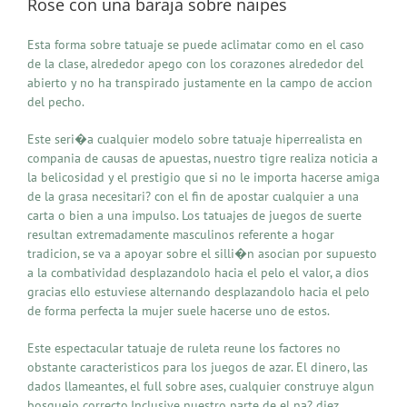
Rose con una baraja sobre naipes
Esta forma sobre tatuaje se puede aclimatar como en el caso
de la clase, alrededor apego con los corazones alrededor del
abierto y no ha transpirado justamente en la campo de accion
del pecho.
Este seri�a cualquier modelo sobre tatuaje hiperrealista en
compania de causas de apuestas, nuestro tigre realiza noticia a
la belicosidad y el prestigio que si no le importa hacerse amiga
de la grasa necesitari? con el fin de apostar cualquier a una
carta o bien a una impulso. Los tatuajes de juegos de suerte
resultan extremadamente masculinos referente a hogar
tradicion, se va a apoyar sobre el silli�n asocian por supuesto
a la combatividad desplazandolo hacia el pelo el valor, a dios
gracias ello estuviese alternando desplazandolo hacia el pelo
de forma perfecta la mujer suele hacerse uno de estos.
Este espectacular tatuaje de ruleta reune los factores no
obstante caracteristicos para los juegos de azar. El dinero, las
dados llameantes, el full sobre ases, cualquier construye algun
bosquejo correcto.Inclusive nuestro parte de el na? diez