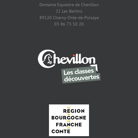
Domaine Equestre de Chevillon
21 Les Bertins
89120 Charny-Orée-de-Puisaye
03 86 73 50 20