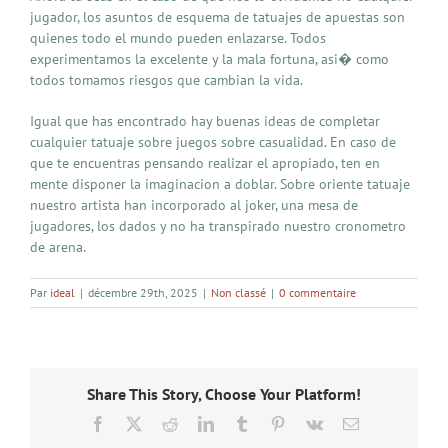
jugador, los asuntos de esquema de tatuajes de apuestas son
quienes todo el mundo pueden enlazarse. Todos
experimentamos la excelente y la mala fortuna, asi� como
todos tomamos riesgos que cambian la vida.
Igual que has encontrado hay buenas ideas de completar
cualquier tatuaje sobre juegos sobre casualidad. En caso de
que te encuentras pensando realizar el apropiado, ten en
mente disponer la imaginacion a doblar. Sobre oriente tatuaje
nuestro artista han incorporado al joker, una mesa de
jugadores, los dados y no ha transpirado nuestro cronometro
de arena.
Par
ideal
|
décembre 29th, 2025
|
Non classé
|
0 commentaire
Share This Story, Choose Your Platform!
Facebook
X
Reddit
LinkedIn
Tumblr
Pinterest
Vk
Email