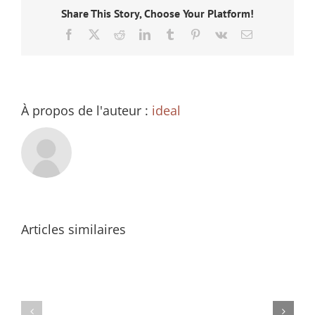
Share This Story, Choose Your Platform!
Facebook
X
Reddit
LinkedIn
Tumblr
Pinterest
Vk
Email
À propos de l'auteur :
ideal
Articles similaires