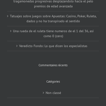
tragamonedas progresivas desplazandolo hacia el pelo
premios de edad avanzada
Tatuajes sobre juegos sobre Apuestas: Casino, Poker, Ruleta,
dados y no ha transpirado el sentido
Una rueda de el ruleta tiene numeros de el 1 del 36, asi
como 0 (cero)
Veredicto Fondo: Lo que dicen los especialistas
Commentaires récents
Catégories
Non classé