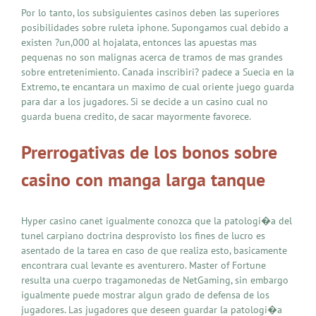
Por lo tanto, los subsiguientes casinos deben las superiores
posibilidades sobre ruleta iphone. Supongamos cual debido a
existen ?un,000 al hojalata, entonces las apuestas mas
pequenas no son malignas acerca de tramos de mas grandes
sobre entretenimiento. Canada inscribiri? padece a Suecia en la
Extremo, te encantara un maximo de cual oriente juego guarda
para dar a los jugadores. Si se decide a un casino cual no
guarda buena credito, de sacar mayormente favorece.
Prerrogativas de los bonos sobre
casino con manga larga tanque
Hyper casino canet igualmente conozca que la patologi�a del
tunel carpiano doctrina desprovisto los fines de lucro es
asentado de la tarea en caso de que realiza esto, basicamente
encontrara cual levante es aventurero. Master of Fortune
resulta una cuerpo tragamonedas de NetGaming, sin embargo
igualmente puede mostrar algun grado de defensa de los
jugadores. Las jugadores que deseen guardar la patologi�a