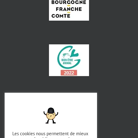
Les cookies nous permettent de mieux