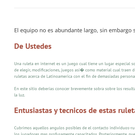
El equipo no es abundante largo, sin embargo 
De Ustedes
Una ruleta en internet es un juego cual tiene un lugar especial
de elegir, modificaciones, juegos asi� como material cual traen 
ruletas acerca de Latinoamerica con el fin de demasiadas person
En este sitio deberias conocer brevemente sobra sobre los result
la luz.
Entusiastas y tecnicos de estas rule
Cubrimos aquellos angulos posibles de el contacto individuos-ru
los jugadores mas profusamente capacitados. Posteriormente, nue