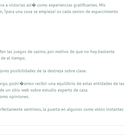
 a victorias asi� como experiencias gratificantes. Mis
en, ?para una cosa se empieza! os cada sesion de esparcimiento
fan las juegos de casino, por motivo de que no hay bastante
 de el tiempo.
jores posibilidades de la destreza sobre clase.
argo, podri�amos recibir una equilibrio de estas entidades de las
de un sitio web sobre estudio experto de casa
como opiniones.
rfectamente sentimos, la puerta en algunos como estos instantes