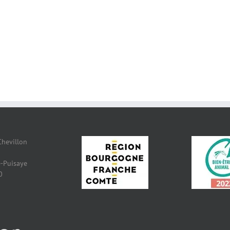
Chevillon
-Puisaye
0