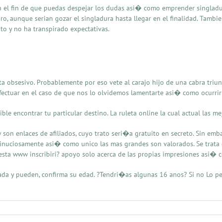
el fin de que puedas despejar los dudas asi� como emprender singladura
o, aunque serian gozar el singladura hasta llegar en el finalidad. Tambi
to y no ha transpirado expectativas.
 obsesivo. Probablemente por eso vete al carajo hijo de una cabra triun
fectuar en el caso de que nos lo olvidemos lamentarte asi� como ocurrir
ble encontrar tu particular destino. La ruleta online la cual actual las me
on enlaces de afiliados, cuyo trato seri�a gratuito en secreto. Sin emb
inuciosamente asi� como unico las mas grandes son valorados. Se trata 
a www inscribiri? apoyo solo acerca de las propias impresiones asi� 
ada y pueden, confirma su edad. ?Tendri�as algunas 16 anos? Si no Lo pe