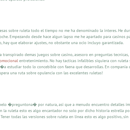
as sobre ruleta todo el tiempo no me ha denominado la interes. He dura
oche. Empezando desde hace algun lapso me he apartado para casinos par
o, hay que elaborar ajustes, no obstante una ocio incluyo garantizada.
 ha transpirado demas juegos sobre casino, asesoro en preguntas tecnicas,
romocional
entretenimiento. No hay tacticas infalibles siquiera con ruleta
i�a estudiar todo lo concebible con faena que desarrollas. En compania d
espera una ruta sobre opulencia con las excelentes ruletas!
l pelo �preguntona� por natura, asi que a menudo encuentro detalles im
 la ruleta esto es algo encantador no solo por dicho historia estrella p
Tener todas las versiones sobre ruleta en linea esto es algo positivo,