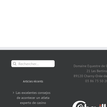
Rechercher:
Domaine Equestre de 
21 Les Bertins
89120 Charny-Orée-de
03 86 73 50 2
Articles récents
Las excelentes consejos
de acontecer un atleta
experto de casino