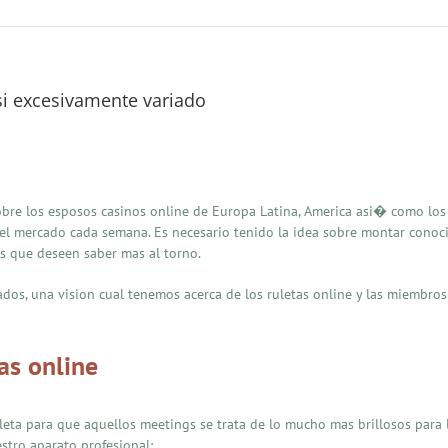
si excesivamente variado
 sobre los esposos casinos online de Europa Latina, America asi� como lo
del mercado cada semana. Es necesario tenido la idea sobre montar conoc
as que deseen saber mas al torno.
ados, una vision cual tenemos acerca de los ruletas online y las miembro
tas online
leta para que aquellos meetings se trata de lo mucho mas brillosos para 
stro aparato profesional: