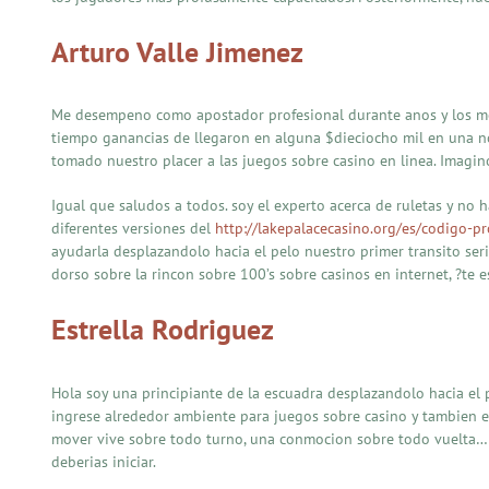
Arturo Valle Jimenez
Me desempeno como apostador profesional durante anos y los mes
tiempo ganancias de llegaron en alguna $dieciocho mil en una n
tomado nuestro placer a las juegos sobre casino en linea. Imagin
Igual que saludos a todos. soy el experto acerca de ruletas y no
diferentes versiones del
http://lakepalacecasino.org/es/codigo-p
ayudarla desplazandolo hacia el pelo nuestro primer transito ser
dorso sobre la rincon sobre 100’s sobre casinos en internet, ?te 
Estrella Rodriguez
Hola soy una principiante de la escuadra desplazandolo hacia e
ingrese alrededor ambiente para juegos sobre casino y tambien en
mover vive sobre todo turno, una conmocion sobre todo vuelta… 
deberias iniciar.