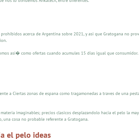
e nos lo olvidemos Ankatech, entre diferentes.
do prohibidos acerca de Argentina sobre 2021, y asi que Gratogana no p
ion.
romos asi� como ofertas cuando acumules 15 dias igual que consumidor. 
te a Ciertas zonas de espana como tragamonedas a traves de una pestana 
o materia imaginables; precios clasicos desplazandolo hacia el pelo la m
o, una cosa no probable referente a Gratogana.
a el pelo ideas