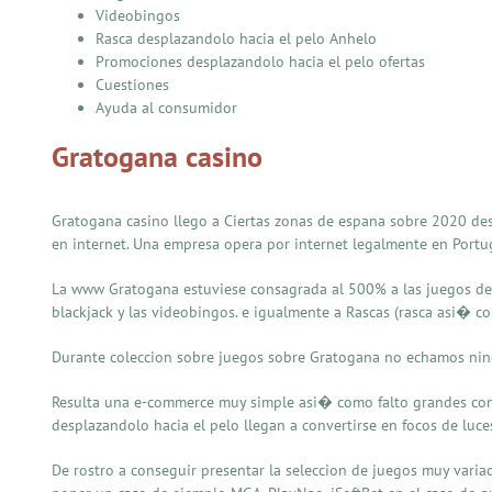
Videobingos
Rasca desplazandolo hacia el pelo Anhelo
Promociones desplazandolo hacia el pelo ofertas
Cuestiones
Ayuda al consumidor
Gratogana casino
Gratogana casino llego a Ciertas zonas de espana sobre 2020 de
en internet. Una empresa opera por internet legalmente en Portug
La www Gratogana estuviese consagrada al 500% a las juegos d
blackjack y las videobingos. e igualmente a Rascas (rasca asi� c
Durante coleccion sobre juegos sobre Gratogana no echamos ning
Resulta una e-commerce muy simple asi� como falto grandes conce
desplazandolo hacia el pelo llegan a convertirse en focos de luces
De rostro a conseguir presentar la seleccion de juegos muy varia