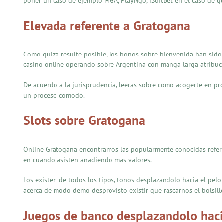
poner un caso de ejemplo MGA, PlayNgo, iSoftBet en el caso de qu
Elevada referente a Gratogana
Como quiza resulte posible, los bonos sobre bienvenida han si
casino online operando sobre Argentina con manga larga atribuc
De acuerdo a la jurisprudencia, leeras sobre como acogerte en p
un proceso comodo.
Slots sobre Gratogana
Online Gratogana encontramos las popularmente conocidas referen
en cuando asisten anadiendo mas valores.
Los existen de todos los tipos, tonos desplazandolo hacia el pel
acerca de modo demo desprovisto existir que rascarnos el bolsill
Juegos de banco desplazandolo haci