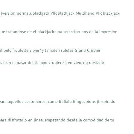
ersion normal), blackjack VIP, blackjack Multihand VIP, blackjack
ue tratandose de el blackjack una seleccion nos da la impresion
l pelo “roulette silver” y tambien ruletas Grand Crupier
 (con el pasar del tiempo crupieres) en vivo, no obstante
ara aquellos costumbres; como Buffalo Bingo, pions (inspirado
 para disfrutarlo en linea, empezando desde la comodidad de tu