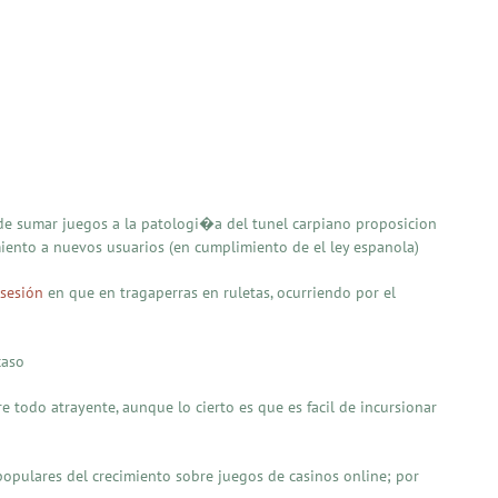
de sumar juegos a la patologi�a del tunel carpiano proposicion
miento a nuevos usuarios (en cumplimiento de el ley espanola)
 sesión
en que en tragaperras en ruletas, ocurriendo por el
caso
todo atrayente, aunque lo cierto es que es facil de incursionar
populares del crecimiento sobre juegos de casinos online; por