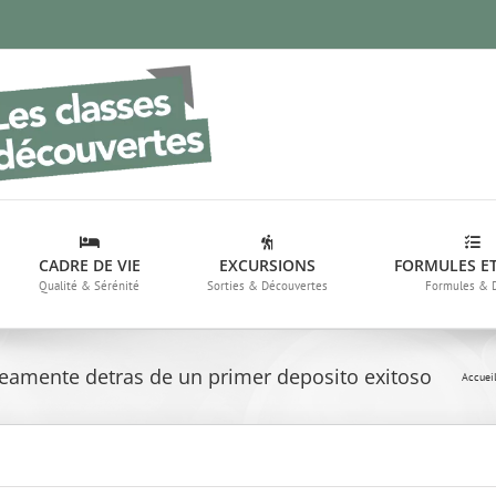
CADRE DE VIE
EXCURSIONS
FORMULES ET
Qualité & Sérénité
Sorties & Découvertes
Formules & 
neamente detras de un primer deposito exitoso
Accuei