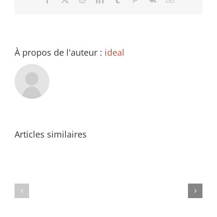
À propos de l'auteur :
ideal
Articles similaires