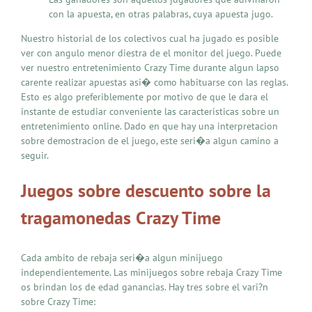
con la apuesta, en otras palabras, cuya apuesta jugo.
Nuestro historial de los colectivos cual ha jugado es posible
ver con angulo menor diestra de el monitor del juego. Puede
ver nuestro entretenimiento Crazy Time durante algun lapso
carente realizar apuestas asi� como habituarse con las reglas.
Esto es algo preferiblemente por motivo de que le dara el
instante de estudiar conveniente las caracteristicas sobre un
entretenimiento online. Dado en que hay una interpretacion
sobre demostracion de el juego, este seri�a algun camino a
seguir.
Juegos sobre descuento sobre la
tragamonedas Crazy Time
Cada ambito de rebaja seri�a algun minijuego
independientemente. Las minijuegos sobre rebaja Crazy Time
os brindan los de edad ganancias. Hay tres sobre el vari?n
sobre Crazy Time: