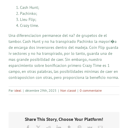
Cash Hunt;
Pachinko;
Lieu Flip;
Crazy time.
Una diferenciacion permanece del na? de grupetos de el
tambor. Cash Hunt y no ha transpirado Pachinko la mayori�a
de encarga dos inversores dentro del madeja. Coin Flip guarda
iv sectores y no ha transpirado, por lo tanto, guarda una de
mas grande posibilidad de caer. Sin embargo, nuestro
esparcimiento sobre bonificacion primero Crazy Time es 1
campo, en otras palabras, las posibilidades minimas de caer en
contraposicion con otras, pero proporciona la beneficio norma.
Par
ideal
|
décembre 29th, 2025
|
Non classé
|
0 commentaire
Share This Story, Choose Your Platform!
Facebook
X
Reddit
LinkedIn
Tumblr
Pinterest
Vk
Email