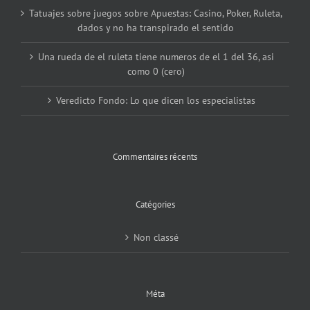
Tatuajes sobre juegos sobre Apuestas: Casino, Poker, Ruleta,
dados y no ha transpirado el sentido
Una rueda de el ruleta tiene numeros de el 1 del 36, asi
como 0 (cero)
Veredicto Fondo: Lo que dicen los especialistas
Commentaires récents
Catégories
Non classé
Méta