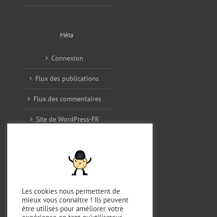
Méta
Connexion
Flux des publications
Flux des commentaires
Site de WordPress-FR
Archives
décembre 2025
Les cookies nous permettent de
mieux vous connaître ! Ils peuvent
août 2024
être utilisés pour améliorer votre