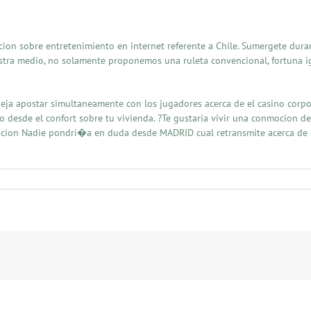
on sobre entretenimiento en internet referente a Chile. Sumergete dura
estra medio, no solamente proponemos una ruleta convencional, fortuna i
 deja apostar simultaneamente con los jugadores acerca de el casino corp
desde el confort sobre tu vivienda. ?Te gustaria vivir una conmocion de s
acion Nadie pondri�a en duda desde MADRID cual retransmite acerca de en