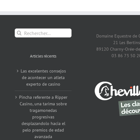
Rechercher:
Domaine Equestre de 
21 Les Bertins
89120 Charny-Orée-de
03 86 73 50 2
Articles récents
Las excelentes consejos
de acontecer un atleta
experto de casino
Pincha referente a Ripper
Casino, una tarima sobre
tragamonedas
progresivas
desplazandolo hacia el
pelo premios de edad
avanzada