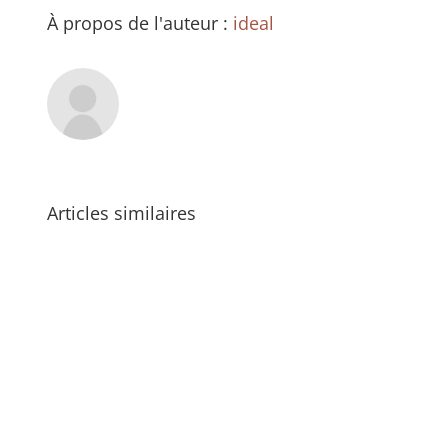
À propos de l'auteur :
ideal
Articles similaires