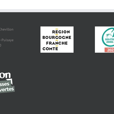
Chevillon
-Puisaye
0