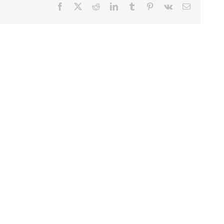
Facebook
X
Reddit
LinkedIn
Tumblr
Pinterest
Vk
Email