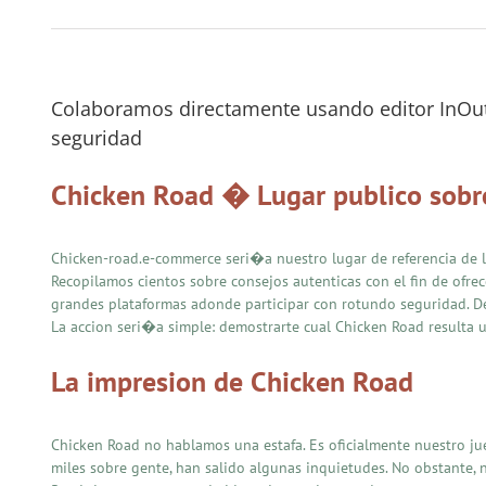
Colaboramos directamente usando editor InOut G
seguridad
Chicken Road � Lugar publico sobr
Chicken-road.e-commerce seri�a nuestro lugar de referencia de l
Recopilamos cientos sobre consejos autenticas con el fin de ofre
grandes plataformas adonde participar con rotundo seguridad. De
La accion seri�a simple: demostrarte cual Chicken Road resulta u
La impresion de Chicken Road
Chicken Road no hablamos una estafa. Es oficialmente nuestro ju
miles sobre gente, han salido algunas inquietudes. No obstante, 