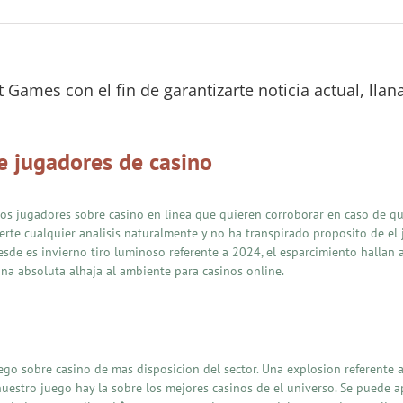
ames con el fin de garantizarte noticia actual, llana
e jugadores de casino
os jugadores sobre casino en linea que quieren corroborar en caso de q
certe cualquier analisis naturalmente y no ha transpirado proposito de e
sde es invierno tiro luminoso referente a 2024, el esparcimiento hallan
na absoluta alhaja al ambiente para casinos online.
ego sobre casino de mas disposicion del sector. Una explosion referente
nuestro juego hay la sobre los mejores casinos de el universo. Se puede a