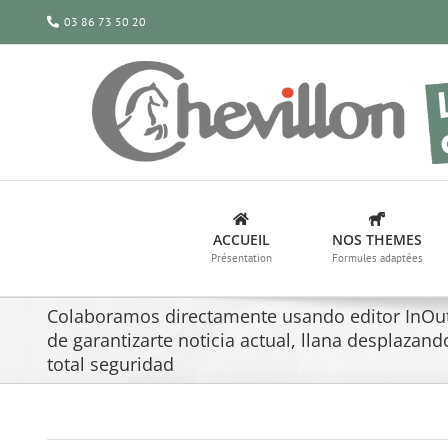
Passer
03 86 73 50 20
au
contenu
ACCUEIL
NOS THEMES
Présentation
Formules adaptées
Colaboramos directamente usando editor InOut
de garantizarte noticia actual, llana desplazand
total seguridad