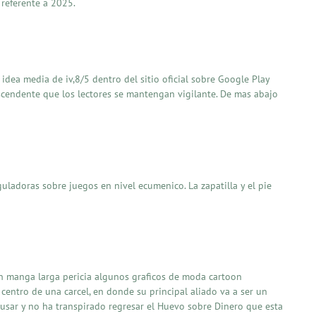
referente a 2025.
dea media de iv,8/5 dentro del sitio oficial sobre Google Play
rascendente que los lectores se mantengan vigilante. De mas abajo
uladoras sobre juegos en nivel ecumenico. La zapatilla y el pie
on manga larga pericia algunos graficos de moda cartoon
centro de una carcel, en donde su principal aliado va a ser un
usar y no ha transpirado regresar el Huevo sobre Dinero que esta