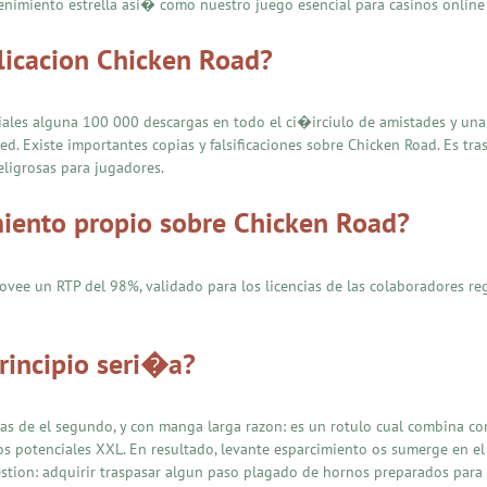
nimiento estrella asi� como nuestro juego esencial para casinos online 
licacion Chicken Road?
ales alguna 100 000 descargas en todo el ci�irciulo de amistades y una i
 red. Existe importantes copias y falsificaciones sobre Chicken Road. Es t
eligrosas para jugadores.
miento propio sobre Chicken Road?
vee un RTP del 98%, validado para los licencias de las colaboradores reg
rincipio seri�a?
as de el segundo, y con manga larga razon: es un rotulo cual combina c
s potenciales XXL. En resultado, levante esparcimiento os sumerge en el 
stion: adquirir traspasar algun paso plagado de hornos preparados para 