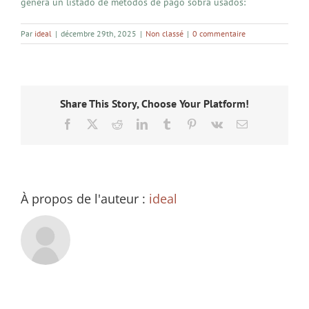
genera un listado de metodos de pago sobra usados:
Par
ideal
|
décembre 29th, 2025
|
Non classé
|
0 commentaire
Share This Story, Choose Your Platform!
Facebook
X
Reddit
LinkedIn
Tumblr
Pinterest
Vk
Email
À propos de l'auteur :
ideal