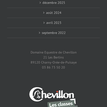
décembre 2025
août 2024
avril 2023
septembre 2022
Domaine Equestre de Chevillon
21 Les Bertins
89120 Charny-Orée-de-Puisaye
03 86 73 50 20