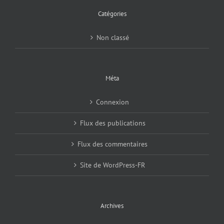
Catégories
Non classé
Méta
Connexion
Flux des publications
Flux des commentaires
Site de WordPress-FR
Archives