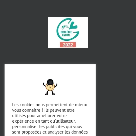
Les cookies nous permettent de mieux
vous connaître ! Ils peuvent être
utilisés pour améliorer votre
expérience en tant qu'utilisateur,
personnaliser les publicités qui vous
sont proposées et analyser les données