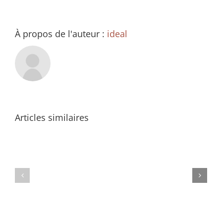
À propos de l'auteur :
ideal
Articles similaires