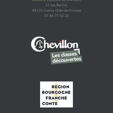
21 Les Bertins
89120 Charny-Orée-de-Puisaye
03 86 73 50 20