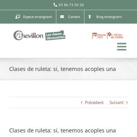
Passer
03 86 73 50 20
au
contenu
Espace enseignant
Contact
Blog enseignant
Clases de ruleta: si, tenemos acoples una
Précédent
Suivant
Clases de ruleta: si, tenemos acoples una