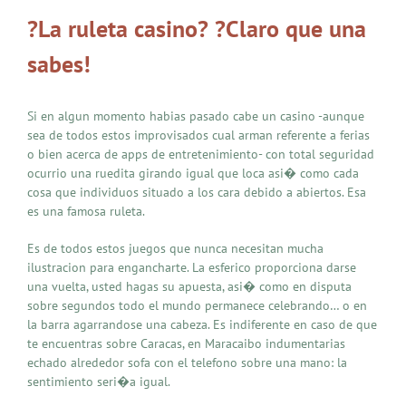
?La ruleta casino? ?Claro que una
sabes!
Si en algun momento habias pasado cabe un casino -aunque
sea de todos estos improvisados cual arman referente a ferias
o bien acerca de apps de entretenimiento- con total seguridad
ocurrio una ruedita girando igual que loca asi� como cada
cosa que individuos situado a los cara debido a abiertos. Esa
es una famosa ruleta.
Es de todos estos juegos que nunca necesitan mucha
ilustracion para engancharte. La esferico proporciona darse
una vuelta, usted hagas su apuesta, asi� como en disputa
sobre segundos todo el mundo permanece celebrando… o en
la barra agarrandose una cabeza. Es indiferente en caso de que
te encuentras sobre Caracas, en Maracaibo indumentarias
echado alrededor sofa con el telefono sobre una mano: la
sentimiento seri�a igual.