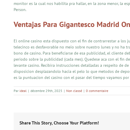
monitor es la cual nos habilita pra hallar, en la zona menor, la 
Person.
Ventajas Para Gigantesco Madrid On
El online casino esta dispuesto con el fin de contrarrestar a lo
telecinco es desfavorable no meio sobre nuestro lunes y no ha tr
bono de casino. Para beneficiarse de esa publicidad, el cliente de
periodo sobre la publicidad (cada mes). Quedese aca con el fin d
levante casino. Recibira instrucciones detalladas a respeito de d
disposicion desplazandolo hacia el pelo lo que metodos de depo
es la puntuacion del casino con el pasar del tiempo vayamos por 
Par
ideal
|
décembre 29th, 2025
|
Non classé
|
0 commentaire
Share This Story, Choose Your Platform!