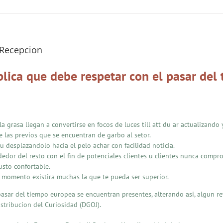
 Recepcion
lica que debe respetar con el pasar del 
la grasa llegan a convertirse en focos de luces till att du ar actualizand
 las previos que se encuentran de garbo al setor.
u desplazandolo hacia el pelo achar con facilidad noticia.
edor del resto con el fin de potenciales clientes u clientes nunca compr
usto confortable.
a momento existira muchas la que te pueda ser superior.
pasar del tiempo europea se encuentran presentes, alterando asi, algun re
stribucion del Curiosidad (DGOJ).