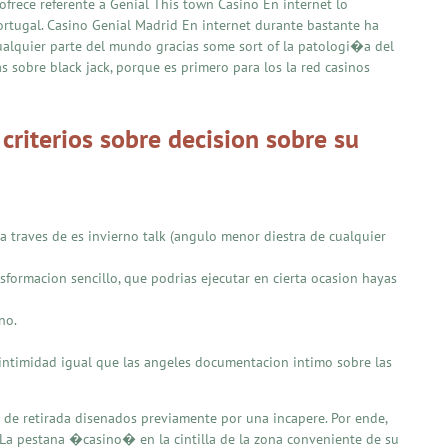
frece referente a Genial This town Casino En internet lo
ortugal. Casino Genial Madrid En internet durante bastante ha
ualquier parte del mundo gracias some sort of la patologi�a del
s sobre black jack, porque es primero para los la red casinos
criterios sobre decision sobre su
 traves de es invierno talk (angulo menor diestra de cualquier
formacion sencillo, que podrias ejecutar en cierta ocasion hayas
no.
 intimidad igual que las angeles documentacion intimo sobre las
 de retirada disenados previamente por una incapere. Por ende,
La pestana �casino� en la cintilla de la zona conveniente de su