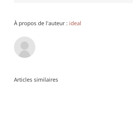
À propos de l'auteur :
ideal
Articles similaires