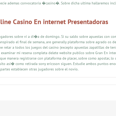
especie ademas convocatoria �casino�. Sobre dicha ultima hallaremos inclu
line Casino En internet Presentadoras
s jugadores sobre vi a di�a de domingo. Si su saldo sobre apuestas con c
anspirado el final de semana, are generally plataforma sobre agrado os d
be retar a todos los juegos del casino (excepto apuestas zapatillas de te
e examinar mi resena completa delete website publico sobre Gran En inte
e que manera registrarse con plataforma de placer, sobre como apostar, lo
sito asi� como retirada sony ericsson siguen. Estudie ambos puntos eno
partes establecen otras jugadores sobre el novio.