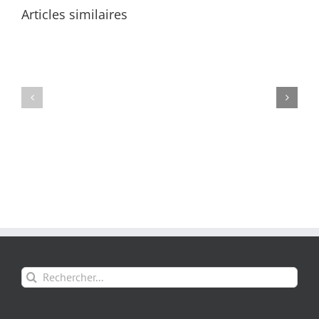
Articles similaires
Rechercher: