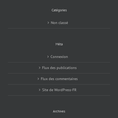
Catégories
Non classé
Méta
Connexion
Flux des publications
Flux des commentaires
Site de WordPress-FR
Archives