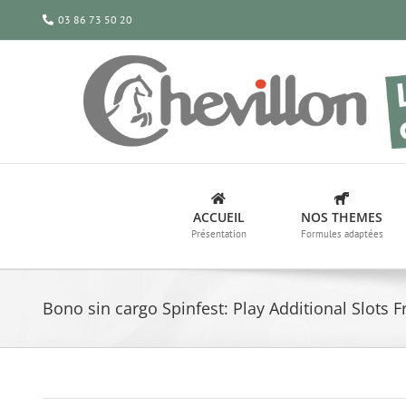
Passer
03 86 73 50 20
au
contenu
ACCUEIL
NOS THEMES
Présentation
Formules adaptées
Bono sin cargo Spinfest: Play Additional Slots