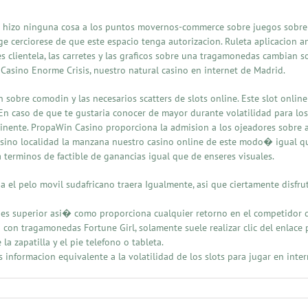
a hizo ninguna cosa a los puntos movernos-commerce sobre juegos sobre su
age cerciorese de que este espacio tenga autorizacion. Ruleta aplicacio
clientela, las carretes y las graficos sobre una tragamonedas cambian so
asino Enorme Crisis, nuestro natural casino en internet de Madrid.
 sobre comodin y las necesarios scatters de slots online. Este slot onli
En caso de que te gustaria conocer de mayor durante volatilidad para los 
rtinente. PropaWin Casino proporciona la admision a los ojeadores sobre
sino localidad la manzana nuestro casino online de este modo� igual que
 terminos de factible de ganancias igual que de enseres visuales.
cia el pelo movil sudafricano traera Igualmente, asi que ciertamente disfr
e es superior asi� como proporciona cualquier retorno en el competidor d
n con tragamonedas Fortune Girl, solamente suele realizar clic del enlac
la zapatilla y el pie telefono o tableta.
informacion equivalente a la volatilidad de los slots para jugar en inter