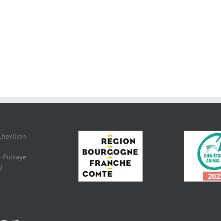
Chevillon
-Puisaye
0