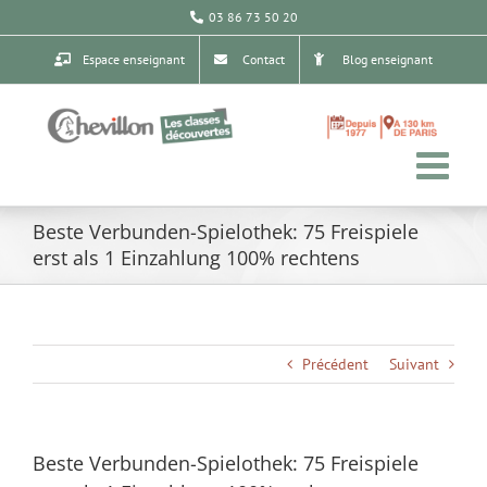
Passer
03 86 73 50 20
au
contenu
Espace enseignant
Contact
Blog enseignant
Beste Verbunden-Spielothek: 75 Freispiele
erst als 1 Einzahlung 100% rechtens
Précédent
Suivant
Beste Verbunden-Spielothek: 75 Freispiele