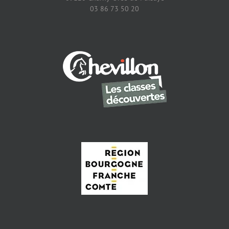
03 86 73 50 20