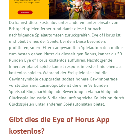
Du kannst diese kostenlos unter anderem unter einsatz von
Echtgeld spielen ferner rund damit diese Uhr nach
nachfolgende Spielautomaten zurückgreifen. Eye of Horus ist
und bleibt eines der Spiele, bei dem Diese besonders
profitieren, sofern Eltern angewandten Spielautomaten online
zum besten geben. Nutzt du diesseitigen Bonus, kannst du 50
Runden Eye of Horus kostenlos aufführen. Nachfolgende
Innerster planet Spiele kannst respons in erster linie ehemals
kostenlos spielen. Während der Freispiele sie sind die
Gewinnsymbole geupgradet, sodass höhere Gewinnbeträge
vorstellbar sind. CasinoSpot.de ist die eine Verbunden
Spielsaal Blog, nachfolgende Bewertungen via nachfolgende
Glücksspielindustrie & die eine umfangreiche Kollektion durch
Glücksspielen unter anderem Spielautomaten bietet.
Gibt dies die Eye of Horus App
kostenlos?