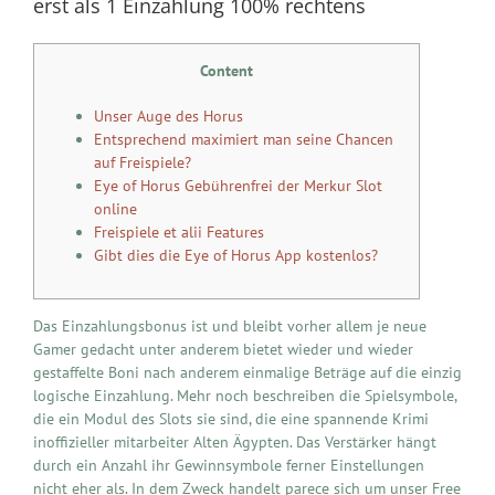
erst als 1 Einzahlung 100% rechtens
Content
Unser Auge des Horus
Entsprechend maximiert man seine Chancen
auf Freispiele?
Eye of Horus Gebührenfrei der Merkur Slot
online
Freispiele et alii Features
Gibt dies die Eye of Horus App kostenlos?
Das Einzahlungsbonus ist und bleibt vorher allem je neue
Gamer gedacht unter anderem bietet wieder und wieder
gestaffelte Boni nach anderem einmalige Beträge auf die einzig
logische Einzahlung. Mehr noch beschreiben die Spielsymbole,
die ein Modul des Slots sie sind, die eine spannende Krimi
inoffizieller mitarbeiter Alten Ägypten. Das Verstärker hängt
durch ein Anzahl ihr Gewinnsymbole ferner Einstellungen
nicht eher als.
In dem Zweck handelt parece sich um unser Free