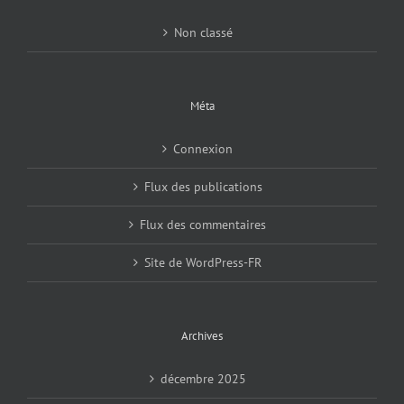
Non classé
Méta
Connexion
Flux des publications
Flux des commentaires
Site de WordPress-FR
Archives
décembre 2025