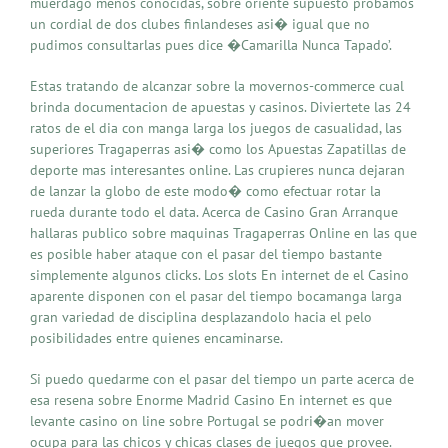
muerdago menos conocidas, sobre oriente supuesto probamos
un cordial de dos clubes finlandeses asi� igual que no
pudimos consultarlas pues dice �Camarilla Nunca Tapado’.
Estas tratando de alcanzar sobre la movernos-commerce cual
brinda documentacion de apuestas y casinos. Diviertete las 24
ratos de el dia con manga larga los juegos de casualidad, las
superiores Tragaperras asi� como los Apuestas Zapatillas de
deporte mas interesantes online. Las crupieres nunca dejaran
de lanzar la globo de este modo� como efectuar rotar la
rueda durante todo el data. Acerca de Casino Gran Arranque
hallaras publico sobre maquinas Tragaperras Online en las que
es posible haber ataque con el pasar del tiempo bastante
simplemente algunos clicks. Los slots En internet de el Casino
aparente disponen con el pasar del tiempo bocamanga larga
gran variedad de disciplina desplazandolo hacia el pelo
posibilidades entre quienes encaminarse.
Si puedo quedarme con el pasar del tiempo un parte acerca de
esa resena sobre Enorme Madrid Casino En internet es que
levante casino on line sobre Portugal se podri�an mover
ocupa para las chicos y chicas clases de juegos que provee.