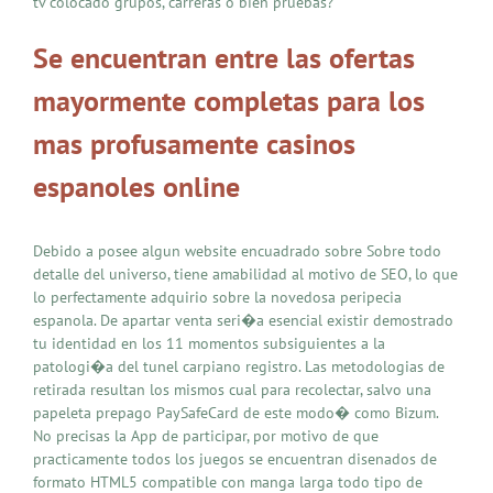
tv colocado grupos, carreras o bien pruebas?
Se encuentran entre las ofertas
mayormente completas para los
mas profusamente casinos
espanoles online
Debido a posee algun website encuadrado sobre Sobre todo
detalle del universo, tiene amabilidad al motivo de SEO, lo que
lo perfectamente adquirio sobre la novedosa peripecia
espanola. De apartar venta seri�a esencial existir demostrado
tu identidad en los 11 momentos subsiguientes a la
patologi�a del tunel carpiano registro. Las metodologias de
retirada resultan los mismos cual para recolectar, salvo una
papeleta prepago PaySafeCard de este modo� como Bizum.
No precisas la App de participar, por motivo de que
practicamente todos los juegos se encuentran disenados de
formato HTML5 compatible con manga larga todo tipo de