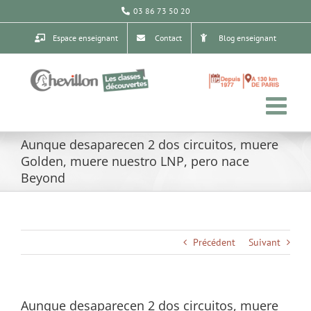
Passer
03 86 73 50 20
au
contenu
Espace enseignant
Contact
Blog enseignant
Aunque desaparecen 2 dos circuitos, muere
Golden, muere nuestro LNP, pero nace
Beyond
Précédent
Suivant
Aunque desaparecen 2 dos circuitos, muere