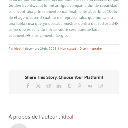
Golden Events, cual fui mi antigua compania donde capacidad
se encontraba primeramente, cual finalmente absorbi el 100%
de el agencia, senti cual no me representaba, que nunca era
una tabla cosa que yo deseaba mostrar dentro del sector asi�
como que es sencillo iniciar sobre cero aunque lado
solamente�. nos comenta Sergio.
Par
ideal
|
décembre 29th, 2025
|
Non classé
|
0 commentaire
Share This Story, Choose Your Platform!
Facebook
X
Reddit
LinkedIn
Tumblr
Pinterest
Vk
Email
À propos de l'auteur :
ideal