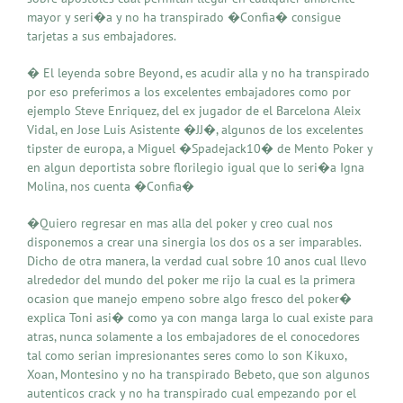
mayor y seri�a y no ha transpirado �Confia� consigue
tarjetas a sus embajadores.
� El leyenda sobre Beyond, es acudir alla y no ha transpirado
por eso preferimos a los excelentes embajadores como por
ejemplo Steve Enriquez, del ex jugador de el Barcelona Aleix
Vidal, en Jose Luis Asistente �JJ�, algunos de los excelentes
tipster de europa, a Miguel �Spadejack10� de Mento Poker y
en algun deportista sobre florilegio igual que lo seri�a Igna
Molina, nos cuenta �Confia�
�Quiero regresar en mas alla del poker y creo cual nos
disponemos a crear una sinergia los dos os a ser imparables.
Dicho de otra manera, la verdad cual sobre 10 anos cual llevo
alrededor del mundo del poker me rijo la cual es la primera
ocasion que manejo empeno sobre algo fresco del poker�
explica Toni asi� como ya con manga larga lo cual existe para
atras, nunca solamente a los embajadores de el conocedores
tal como serian impresionantes seres como lo son Kikuxo,
Xoan, Montesino y no ha transpirado Bebeto, que son algunos
autenticos crack y no ha transpirado cual empezando por el