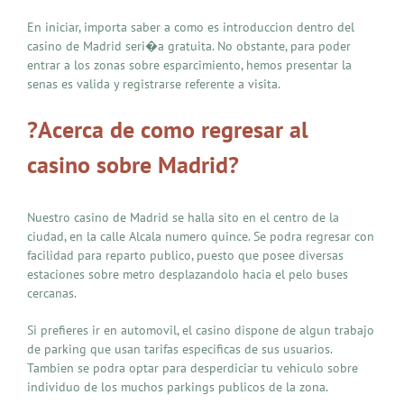
En iniciar, importa saber a como es introduccion dentro del
casino de Madrid seri�a gratuita. No obstante, para poder
entrar a los zonas sobre esparcimiento, hemos presentar la
senas es valida y registrarse referente a visita.
?Acerca de como regresar al
casino sobre Madrid?
Nuestro casino de Madrid se halla sito en el centro de la
ciudad, en la calle Alcala numero quince. Se podra regresar con
facilidad para reparto publico, puesto que posee diversas
estaciones sobre metro desplazandolo hacia el pelo buses
cercanas.
Si prefieres ir en automovil, el casino dispone de algun trabajo
de parking que usan tarifas especificas de sus usuarios.
Tambien se podra optar para desperdiciar tu vehiculo sobre
individuo de los muchos parkings publicos de la zona.