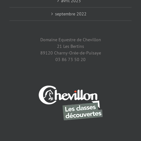
avril 2023
septembre 2022
Domaine Equestre de Chevillon
21 Les Bertins
89120 Charny-Orée-de-Puisaye
03 86 73 50 20