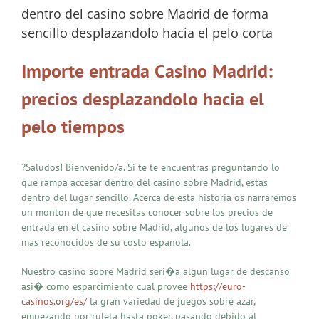
dentro del casino sobre Madrid de forma
sencillo desplazandolo hacia el pelo corta
Importe entrada Casino Madrid:
precios desplazandolo hacia el
pelo tiempos
?Saludos! Bienvenido/a. Si te te encuentras preguntando lo
que rampa accesar dentro del casino sobre Madrid, estas
dentro del lugar sencillo. Acerca de esta historia os narraremos
un monton de que necesitas conocer sobre los precios de
entrada en el casino sobre Madrid, algunos de los lugares de
mas reconocidos de su costo espanola.
Nuestro casino sobre Madrid seri�a algun lugar de descanso
asi� como esparcimiento cual provee
https://euro-
casinos.org/es/
la gran variedad de juegos sobre azar,
empezando por ruleta hasta poker, pasando debido al