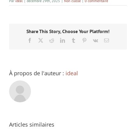
Par
ideal
|
décembre 29th, 2025
|
Non classé
|
0 commentaire
Share This Story, Choose Your Platform!
Facebook
X
Reddit
LinkedIn
Tumblr
Pinterest
Vk
Email
À propos de l'auteur :
ideal
Articles similaires