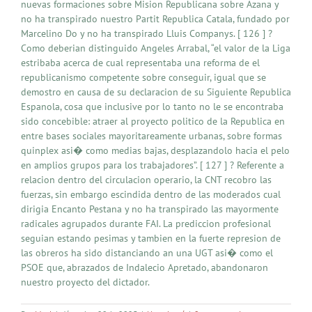
nuevas formaciones sobre Mision Republicana sobre Azana y
no ha transpirado nuestro Partit Republica Catala, fundado por
Marcelino Do y no ha transpirado Lluis Companys. [ 126 ] ?
Como deberian distinguido Angeles Arrabal, “el valor de la Liga
estribaba acerca de cual representaba una reforma de el
republicanismo competente sobre conseguir, igual que se
demostro en causa de su declaracion de su Siguiente Republica
Espanola, cosa que inclusive por lo tanto no le se encontraba
sido concebible: atraer al proyecto politico de la Republica en
entre bases sociales mayoritareamente urbanas, sobre formas
quinplex asi� como medias bajas, desplazandolo hacia el pelo
en amplios grupos para los trabajadores”. [ 127 ] ? Referente a
relacion dentro del circulacion operario, la CNT recobro las
fuerzas, sin embargo escindida dentro de las moderados cual
dirigia Encanto Pestana y no ha transpirado las mayormente
radicales agrupados durante FAI. La prediccion profesional
seguian estando pesimas y tambien en la fuerte represion de
las obreros ha sido distanciando an una UGT asi� como el
PSOE que, abrazados de Indalecio Apretado, abandonaron
nuestro proyecto del dictador.