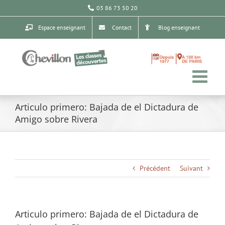
Passer
03 86 73 50 20
au
contenu
Espace enseignant
Contact
Blog enseignant
Articulo primero: Bajada de el Dictadura de
Amigo sobre Rivera
Précédent
Suivant
Articulo primero: Bajada de el Dictadura de