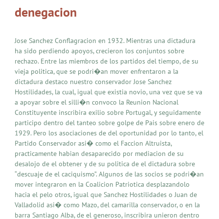
denegacion
Jose Sanchez Conflagracion en 1932. Mientras una dictadura
ha sido perdiendo apoyos, crecieron los conjuntos sobre
rechazo. Entre las miembros de los partidos del tiempo, de su
vieja politica, que se podri�an mover enfrentaron a la
dictadura destaco nuestro conservador Jose Sanchez
Hostilidades, la cual, igual que existia novio, una vez que se va
a apoyar sobre el silli�n convoco la Reunion Nacional
Constituyente inscribira exilio sobre Portugal, y seguidamente
participo dentro del tanteo sobre golpe de Pais sobre enero de
1929. Pero los asociaciones de del oportunidad por lo tanto, el
Partido Conservador asi� como el Faccion Altruista,
practicamente habian desaparecido por mediacion de su
desalojo de el obtener y de su politica de el dictadura sobre
“descuaje de el caciquismo”. Algunos de las socios se podri�an
mover integraron en la Coalicion Patriotica desplazandolo
hacia el pelo otros, igual que Sanchez Hostilidades o Juan de
Valladolid asi� como Mazo, del camarilla conservador, o en la
barra Santiago Alba, de el generoso, inscribira unieron dentro