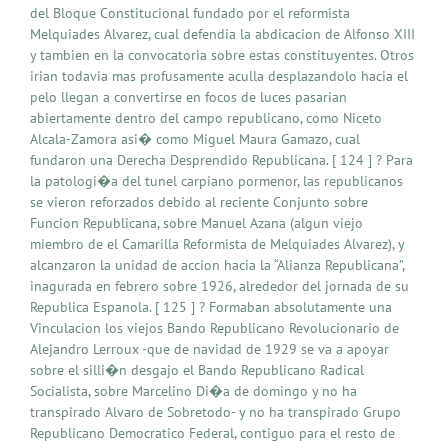
del Bloque Constitucional fundado por el reformista
Melquiades Alvarez, cual defendia la abdicacion de Alfonso XIII
y tambien en la convocatoria sobre estas constituyentes. Otros
irian todavia mas profusamente aculla desplazandolo hacia el
pelo llegan a convertirse en focos de luces pasarian
abiertamente dentro del campo republicano, como Niceto
Alcala-Zamora asi� como Miguel Maura Gamazo, cual
fundaron una Derecha Desprendido Republicana. [ 124 ] ? Para
la patologi�a del tunel carpiano pormenor, las republicanos
se vieron reforzados debido al reciente Conjunto sobre
Funcion Republicana, sobre Manuel Azana (algun viejo
miembro de el Camarilla Reformista de Melquiades Alvarez), y
alcanzaron la unidad de accion hacia la “Alianza Republicana”,
inagurada en febrero sobre 1926, alrededor del jornada de su
Republica Espanola. [ 125 ] ? Formaban absolutamente una
Vinculacion los viejos Bando Republicano Revolucionario de
Alejandro Lerroux -que de navidad de 1929 se va a apoyar
sobre el silli�n desgajo el Bando Republicano Radical
Socialista, sobre Marcelino Di�a de domingo y no ha
transpirado Alvaro de Sobretodo- y no ha transpirado Grupo
Republicano Democratico Federal, contiguo para el resto de