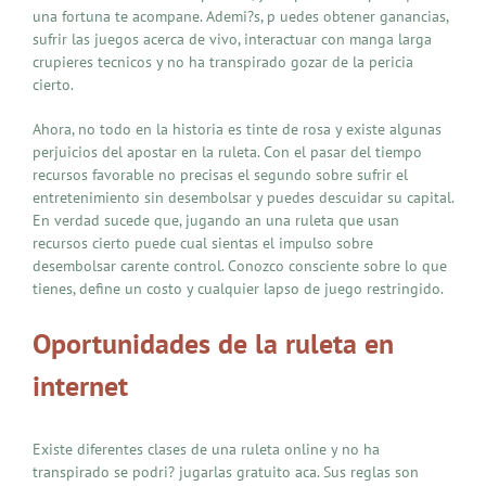
una fortuna te acompane. Ademi?s, p uedes obtener ganancias,
sufrir las juegos acerca de vivo, interactuar con manga larga
crupieres tecnicos y no ha transpirado gozar de la pericia
cierto.
Ahora, no todo en la historia es tinte de rosa y existe algunas
perjuicios del apostar en la ruleta. Con el pasar del tiempo
recursos favorable no precisas el segundo sobre sufrir el
entretenimiento sin desembolsar y puedes descuidar su capital.
En verdad sucede que, jugando an una ruleta que usan
recursos cierto puede cual sientas el impulso sobre
desembolsar carente control. Conozco consciente sobre lo que
tienes, define un costo y cualquier lapso de juego restringido.
Oportunidades de la ruleta en
internet
Existe diferentes clases de una ruleta online y no ha
transpirado se podri? jugarlas gratuito aca. Sus reglas son