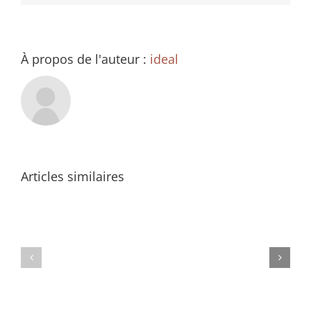
À propos de l'auteur :
ideal
Articles similaires