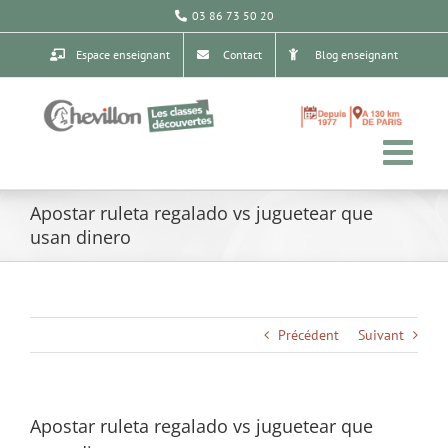
Passer
03 86 73 50 20
au
contenu
Espace enseignant
Contact
Blog enseignant
Apostar ruleta regalado vs juguetear que
usan dinero
Précédent
Suivant
Apostar ruleta regalado vs juguetear que