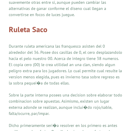
suavemente otras entre si, aunque pueden cambiar las
alternativas de ganar conforme el diseno cual llegan a
convertirse en focos de luces juegue.
Ruleta Saco
Durante ruleta americana las franquesco asisten del 0
alrededor del 36. Posee dos casillas de 0, el cero desplazandolo
hacia el pelo nuestro 00. Acerca de integro tiene 38 numeros.
El copia cero (00) le crea utilidad an una clan, siendo algun
peligro extra para los jugadores. Lo cual permite cual resulte la
version menos elegida, pues es invierno tasa sobre regreso es
la sobra pequei�a de todas ellas.
Sobre la parte interna posees una decision sobre elaborar todo
combinacion sobre apuestas. Asimismo, existen un lugar
externa adonde se realizan, aunque inclui�do rojo/sable,
falta/ocurre, par/impar.
Dicho primeramente seri�a resolver en los primero es antes