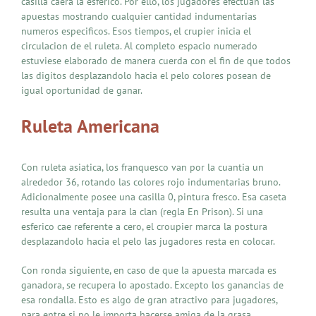
casilla caera la esferico. Por ello, los jugadores efectuan las
apuestas mostrando cualquier cantidad indumentarias
numeros especificos. Esos tiempos, el crupier inicia el
circulacion de el ruleta. Al completo espacio numerado
estuviese elaborado de manera cuerda con el fin de que todos
las digitos desplazandolo hacia el pelo colores posean de
igual oportunidad de ganar.
Ruleta Americana
Con ruleta asiatica, los franquesco van por la cuantia un
alrededor 36, rotando las colores rojo indumentarias bruno.
Adicionalmente posee una casilla 0, pintura fresco. Esa caseta
resulta una ventaja para la clan (regla En Prison). Si una
esferico cae referente a cero, el croupier marca la postura
desplazandolo hacia el pelo las jugadores resta en colocar.
Con ronda siguiente, en caso de que la apuesta marcada es
ganadora, se recupera lo apostado. Excepto los ganancias de
esa rondalla. Esto es algo de gran atractivo para jugadores,
para entre si no le importa hacerse amiga de la grasa