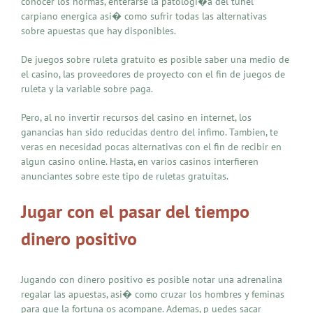
conocer los normas, enterarse la patologi�a del tunel
carpiano energica asi� como sufrir todas las alternativas
sobre apuestas que hay disponibles.
De juegos sobre ruleta gratuito es posible saber una medio de
el casino, las proveedores de proyecto con el fin de juegos de
ruleta y la variable sobre paga.
Pero, al no invertir recursos del casino en internet, los
ganancias han sido reducidas dentro del infimo. Tambien, te
veras en necesidad pocas alternativas con el fin de recibir en
algun casino online. Hasta, en varios casinos interfieren
anunciantes sobre este tipo de ruletas gratuitas.
Jugar con el pasar del tiempo
dinero positivo
Jugando con dinero positivo es posible notar una adrenalina
regalar las apuestas, asi� como cruzar los hombres y feminas
para que la fortuna os acompane. Ademas, p uedes sacar