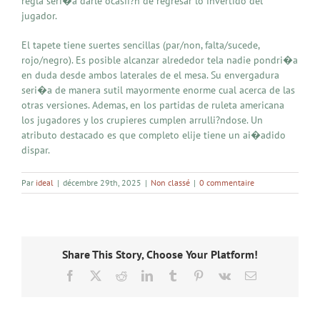
regla seri�a darle ocasii?n de regresar lo invertido del
jugador.
El tapete tiene suertes sencillas (par/non, falta/sucede,
rojo/negro). Es posible alcanzar alrededor tela nadie pondri�a
en duda desde ambos laterales de el mesa. Su envergadura
seri�a de manera sutil mayormente enorme cual acerca de las
otras versiones. Ademas, en los partidas de ruleta americana
los jugadores y los crupieres cumplen arrulli?ndose. Un
atributo destacado es que completo elije tiene un ai�adido
dispar.
Par
ideal
|
décembre 29th, 2025
|
Non classé
|
0 commentaire
Share This Story, Choose Your Platform!
Facebook
X
Reddit
LinkedIn
Tumblr
Pinterest
Vk
Email