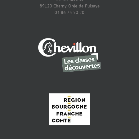
89120 Charny-Orée-de-Puisaye
03 86 73 50 20