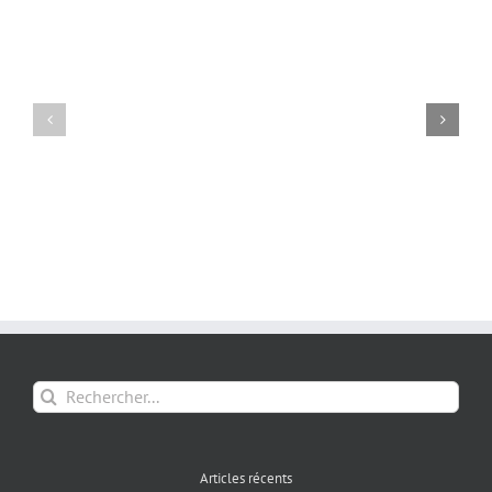
Rechercher:
Articles récents