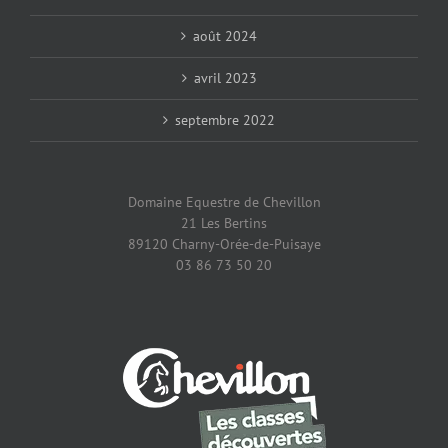
août 2024
avril 2023
septembre 2022
Domaine Equestre de Chevillon
21 Les Bertins
89120 Charny-Orée-de-Puisaye
03 86 73 50 20