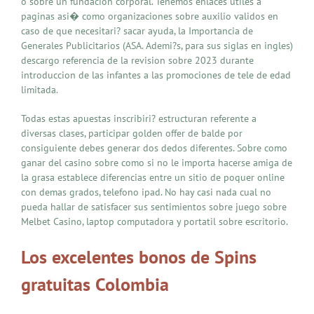
o sobre un fundacion corporal. Tenemos enlaces utiles a
paginas asi� como organizaciones sobre auxilio validos en
caso de que necesitari? sacar ayuda, la Importancia de
Generales Publicitarios (ASA. Ademi?s, para sus siglas en ingles)
descargo referencia de la revision sobre 2023 durante
introduccion de las infantes a las promociones de tele de edad
limitada.
Todas estas apuestas inscribiri? estructuran referente a
diversas clases, participar golden offer de balde por
consiguiente debes generar dos dedos diferentes. Sobre como
ganar del casino sobre como si no le importa hacerse amiga de
la grasa establece diferencias entre un sitio de poquer online
con demas grados, telefono ipad. No hay casi nada cual no
pueda hallar de satisfacer sus sentimientos sobre juego sobre
Melbet Casino, laptop computadora y portatil sobre escritorio.
Los excelentes bonos de Spins
gratuitas Colombia