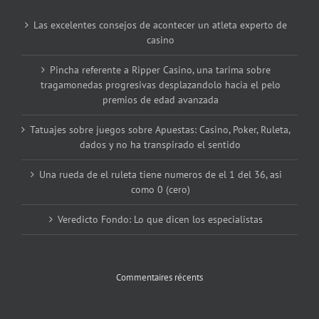
Las excelentes consejos de acontecer un atleta experto de
casino
Pincha referente a Ripper Casino, una tarima sobre
tragamonedas progresivas desplazandolo hacia el pelo
premios de edad avanzada
Tatuajes sobre juegos sobre Apuestas: Casino, Poker, Ruleta,
dados y no ha transpirado el sentido
Una rueda de el ruleta tiene numeros de el 1 del 36, asi
como 0 (cero)
Veredicto Fondo: Lo que dicen los especialistas
Commentaires récents