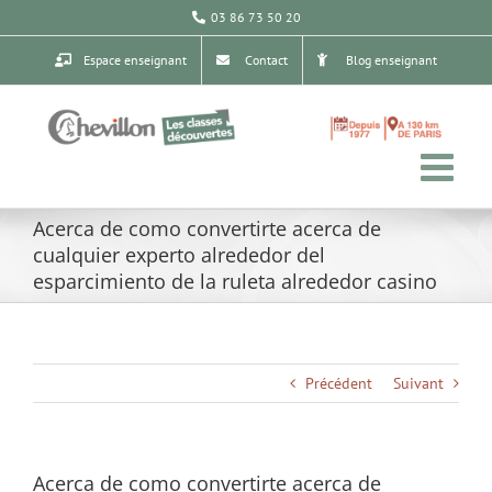
Passer
03 86 73 50 20
au
contenu
Espace enseignant
Contact
Blog enseignant
Acerca de como convertirte acerca de
cualquier experto alrededor del
esparcimiento de la ruleta alrededor casino
Précédent
Suivant
Acerca de como convertirte acerca de