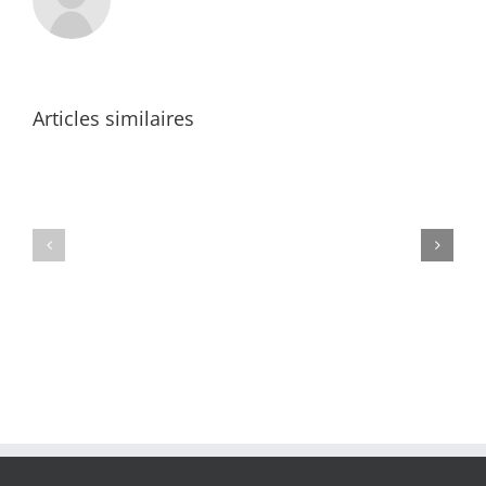
Articles similaires