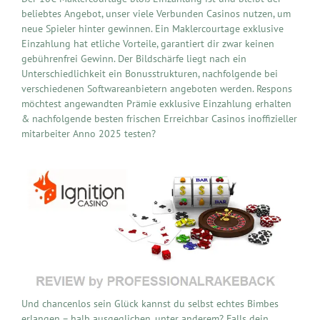
beliebtes Angebot, unser viele Verbunden Casinos nutzen, um
neue Spieler hinter gewinnen. Ein Maklercourtage exklusive
Einzahlung hat etliche Vorteile, garantiert dir zwar keinen
gebührenfrei Gewinn. Der Bildschärfe liegt nach ein
Unterschiedlichkeit ein Bonusstrukturen, nachfolgende bei
verschiedenen Softwareanbietern angeboten werden. Respons
möchtest angewandten Prämie exklusive Einzahlung erhalten
& nachfolgende besten frischen Erreichbar Casinos inoffizieller
mitarbeiter Anno 2025 testen?
Und chancenlos sein Glück kannst du selbst echtes Bimbes
erlangen – halb ausgeglichen, unter anderem? Falls dein