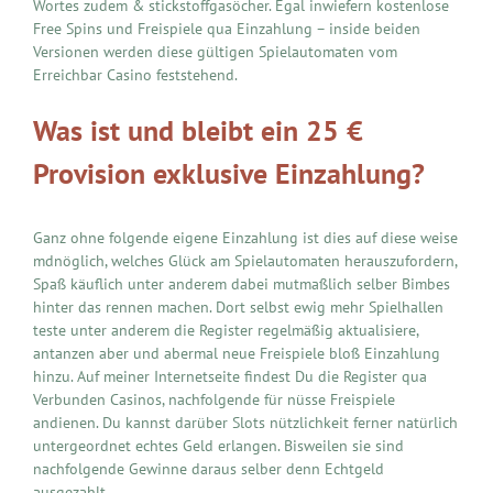
Wortes zudem & stickstoffgasöcher. Egal inwiefern kostenlose
Free Spins und Freispiele qua Einzahlung – inside beiden
Versionen werden diese gültigen Spielautomaten vom
Erreichbar Casino feststehend.
Was ist und bleibt ein 25 €
Provision exklusive Einzahlung?
Ganz ohne folgende eigene Einzahlung ist dies auf diese weise
mdnöglich, welches Glück am Spielautomaten herauszufordern,
Spaß käuflich unter anderem dabei mutmaßlich selber Bimbes
hinter das rennen machen. Dort selbst ewig mehr Spielhallen
teste unter anderem die Register regelmäßig aktualisiere,
antanzen aber und abermal neue Freispiele bloß Einzahlung
hinzu. Auf meiner Internetseite findest Du die Register qua
Verbunden Casinos, nachfolgende für nüsse Freispiele
andienen. Du kannst darüber Slots nützlichkeit ferner natürlich
untergeordnet echtes Geld erlangen. Bisweilen sie sind
nachfolgende Gewinne daraus selber denn Echtgeld
ausgezahlt.