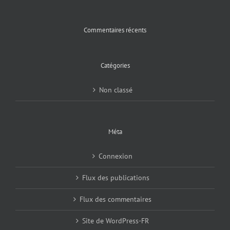
Commentaires récents
Catégories
Non classé
Méta
Connexion
Flux des publications
Flux des commentaires
Site de WordPress-FR