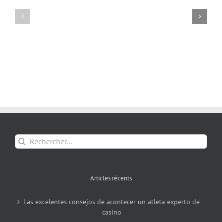
Rechercher:
Articles récents
Las excelentes consejos de acontecer un atleta experto de
casino