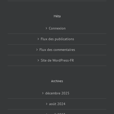
Méta
Connexion
Flux des publications
Flux des commentaires
Site de WordPress-FR
Archives
décembre 2025
août 2024