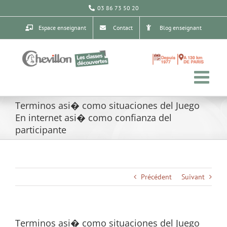
Passer
03 86 73 50 20
au
contenu
Espace enseignant
Contact
Blog enseignant
Terminos asi� como situaciones del Juego
En internet asi� como confianza del
participante
Précédent
Suivant
Terminos asi� como situaciones del Juego