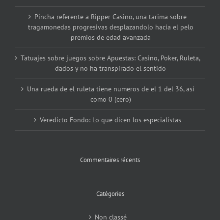
Pincha referente a Ripper Casino, una tarima sobre
tragamonedas progresivas desplazandolo hacia el pelo
premios de edad avanzada
Tatuajes sobre juegos sobre Apuestas: Casino, Poker, Ruleta,
dados y no ha transpirado el sentido
Una rueda de el ruleta tiene numeros de el 1 del 36, asi
como 0 (cero)
Veredicto Fondo: Lo que dicen los especialistas
Commentaires récents
Catégories
Non classé