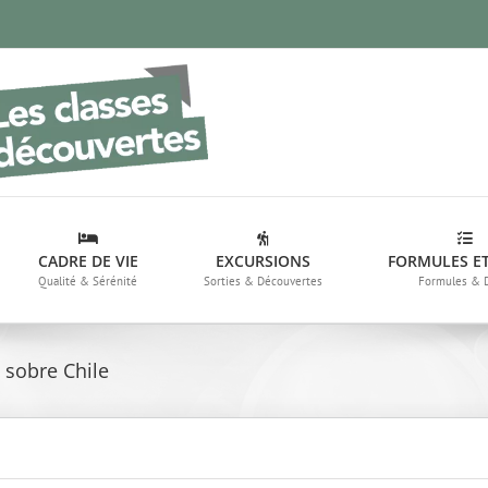
CADRE DE VIE
EXCURSIONS
FORMULES ET
Qualité & Sérénité
Sorties & Découvertes
Formules & 
 sobre Chile