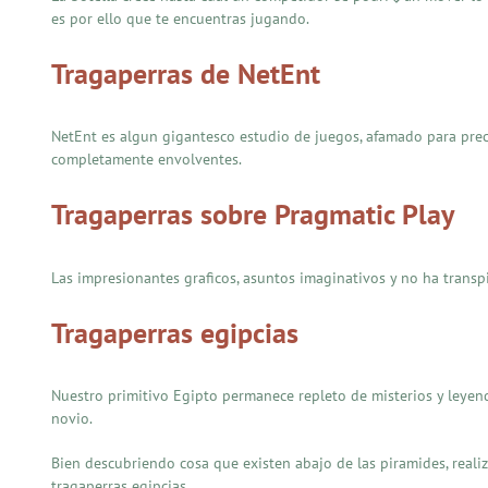
es por ello que te encuentras jugando.
Tragaperras de NetEnt
NetEnt es algun gigantesco estudio de juegos, afamado para preci
completamente envolventes.
Tragaperras sobre Pragmatic Play
Las impresionantes graficos, asuntos imaginativos y no ha transp
Tragaperras egipcias
Nuestro primitivo Egipto permanece repleto de misterios y leyend
novio.
Bien descubriendo cosa que existen abajo de las piramides, reali
tragaperras egipcias.