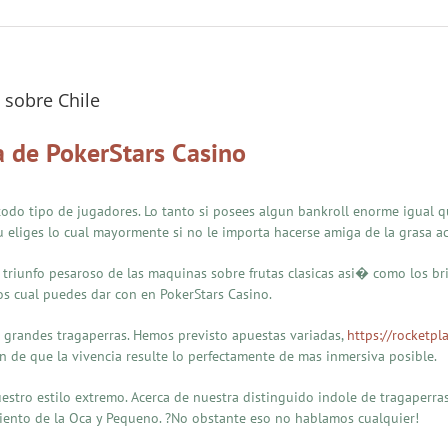
 sobre Chile
ca de PokerStars Casino
todo tipo de jugadores. Lo tanto si posees algun bankroll enorme igual q
tu eliges lo cual mayormente si no le importa hacerse amiga de la grasa ac
triunfo pesaroso de las maquinas sobre frutas clasicas asi� como los bri
os cual puedes dar con en PokerStars Casino.
 grandes tragaperras. Hemos previsto apuestas variadas,
https://rocketpl
 de que la vivencia resulte lo perfectamente de mas inmersiva posible.
stro estilo extremo. Acerca de nuestra distinguido indole de tragaperras
miento de la Oca y Pequeno. ?No obstante eso no hablamos cualquier!