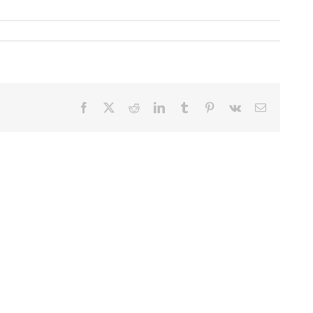
Facebook
X
Reddit
LinkedIn
Tumblr
Pinterest
Vk
Email