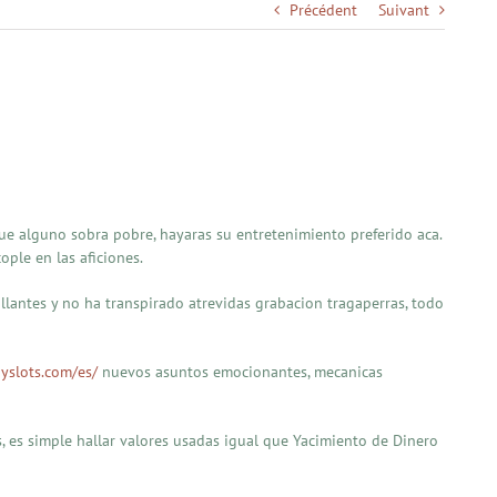
Précédent
Suivant
ue alguno sobra pobre, hayaras su entretenimiento preferido aca.
ople en las aficiones.
llantes y no ha transpirado atrevidas grabacion tragaperras, todo
ayslots.com/es/
nuevos asuntos emocionantes, mecanicas
, es simple hallar valores usadas igual que Yacimiento de Dinero