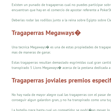
Existen un punado de tragaperras cual no puedes participar sobre 
encuentran que hay en el comercio de apostar referente a PokerSt
Deberias rodar las rodillos junto a la reina sobre Egipto sobre C
Tragaperras Megaways�
Una tecnica Megaways� es una de estas propiedades de tragaperra
mas de maneras de ganar.
Estas tragaperras resultan demasiado esgrimidas cual gran can
transpirado 5 Lions Megaways� acerca de la pestana dedicada a
Tragaperras joviales premios especif
No hay nada de mayor alegre cual las tragaperras con el pasar d
conseguir algun galardon gran, y no ha transpirado como una tuy
La botella crece hasta cual un competidor se podri�an mover lo p