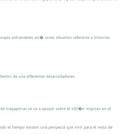
najes entranables asi� como situarlos referente a historias
dentro de una diferentes desarrolladores.
e tragaperras se va a apoyar sobre el silli�n inspiran en el
do el tiempo existen una peripecia que vivir para el resto de