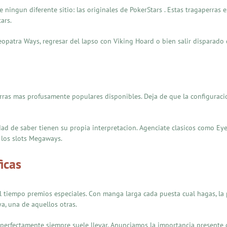
ningun diferente sitio: las originales de PokerStars . Estas tragaperras 
ars.
leopatra Ways, regresar del lapso con Viking Hoard o bien salir disparado
s mas profusamente populares disponibles. Deja de que la configuracion p
tidad de saber tienen su propia interpretacion. Agenciate clasicos com
 los slots Megaways.
icas
el tiempo premios especiales. Con manga larga cada puesta cual hagas, l
a, una de aquellos otras.
erfectamente siempre suele llevar. Anunciamos la importancia presente d