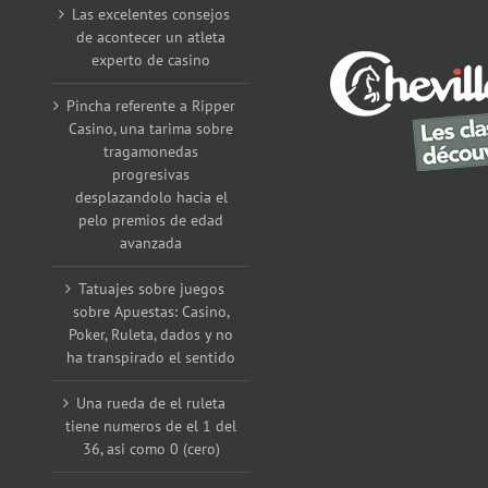
Las excelentes consejos
de acontecer un atleta
experto de casino
Pincha referente a Ripper
Casino, una tarima sobre
tragamonedas
progresivas
desplazandolo hacia el
pelo premios de edad
avanzada
Tatuajes sobre juegos
sobre Apuestas: Casino,
Poker, Ruleta, dados y no
ha transpirado el sentido
Una rueda de el ruleta
tiene numeros de el 1 del
36, asi como 0 (cero)