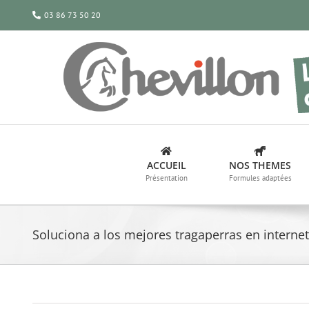
Passer
03 86 73 50 20
au
contenu
ACCUEIL
NOS THEMES
Présentation
Formules adaptées
Soluciona a los mejores tragaperras en internet