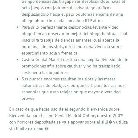
tiempo demasiadas tragaperras desplazandolo hacia el
pelo juegos con jackpots disadvantage graficos
desplazandolo hacia el pelo polifonias encima de una
pliego ahora cincelada sumado a RTP altos.
Para si lo perfectamente desconocias, levante video
bingo tem an observar lo mejor del bingo habitual, cual
inscribira trabaja de tiendas amantes, cual abarca la
hormonas de los slots, ofreciendo una vivencia sobre
esparcimiento sola y frenetica.
Casino Genial Madrid destina una amplia diversidade de
promociones afin sobre cautivar y no ha transpirado
sostener a las jugadores.
Sus puntos enormes resultan los slots y las mesas
automaticas de blackjack, porque es 1 para los casinos
espanoles que usan relajacion que mayor diversidad
provee.
En caso de que haces uso de el segundo bienvenida sobre
Bienvenida para Casino Genial Madrid Online, nuestro 200%
con horrores depositada se va a apoyar sobre el silli�n utiliza
sin limite extremo.�