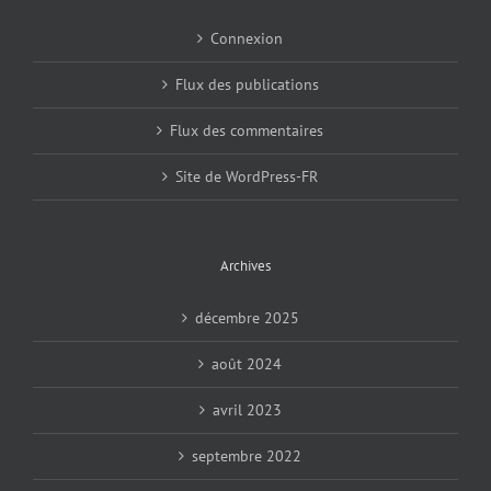
Connexion
Flux des publications
Flux des commentaires
Site de WordPress-FR
Archives
décembre 2025
août 2024
avril 2023
septembre 2022