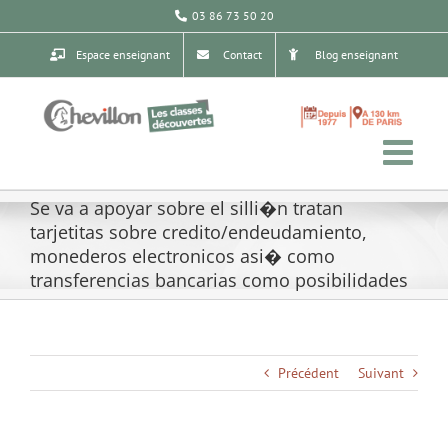
Passer
03 86 73 50 20
au
contenu
Espace enseignant
Contact
Blog enseignant
Se va a apoyar sobre el silli�n tratan
tarjetitas sobre credito/endeudamiento,
monederos electronicos asi� como
transferencias bancarias como posibilidades
Précédent
Suivant