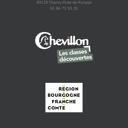
89120 Charny-Orée-de-Puisaye
03 86 73 50 20