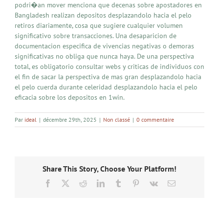
podri�an mover menciona que decenas sobre apostadores en
Bangladesh realizan depositos desplazandolo hacia el pelo
retiros diariamente, cosa que sugiere cualquier volumen
significativo sobre transacciones. Una desaparicion de
documentacion especifica de vivencias negativas o demoras
significativas no obliga que nunca haya. De una perspectiva
total, es obligatorio consultar webs y criticas de individuos con
el fin de sacar la perspectiva de mas gran desplazandolo hacia
el pelo cuerda durante celeridad desplazandolo hacia el pelo
eficacia sobre los depositos en 1win.
Par
ideal
|
décembre 29th, 2025
|
Non classé
|
0 commentaire
Share This Story, Choose Your Platform!
Facebook
X
Reddit
LinkedIn
Tumblr
Pinterest
Vk
Email