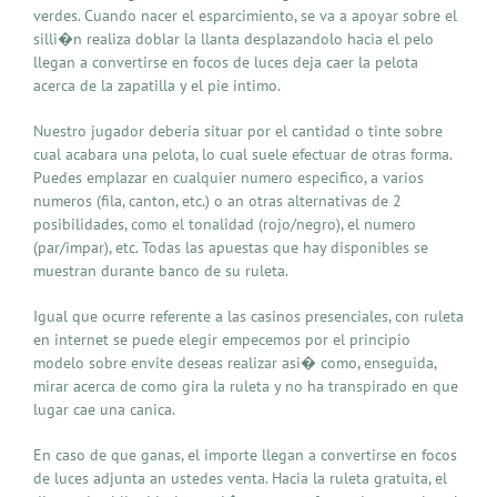
verdes. Cuando nacer el esparcimiento, se va a apoyar sobre el
silli�n realiza doblar la llanta desplazandolo hacia el pelo
llegan a convertirse en focos de luces deja caer la pelota
acerca de la zapatilla y el pie intimo.
Nuestro jugador deberia situar por el cantidad o tinte sobre
cual acabara una pelota, lo cual suele efectuar de otras forma.
Puedes emplazar en cualquier numero especifico, a varios
numeros (fila, canton, etc.) o an otras alternativas de 2
posibilidades, como el tonalidad (rojo/negro), el numero
(par/impar), etc. Todas las apuestas que hay disponibles se
muestran durante banco de su ruleta.
Igual que ocurre referente a las casinos presenciales, con ruleta
en internet se puede elegir empecemos por el principio
modelo sobre envite deseas realizar asi� como, enseguida,
mirar acerca de como gira la ruleta y no ha transpirado en que
lugar cae una canica.
En caso de que ganas, el importe llegan a convertirse en focos
de luces adjunta an ustedes venta. Hacia la ruleta gratuita, el