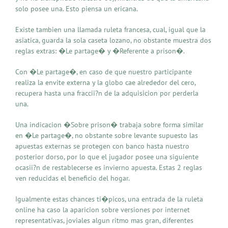
solo posee una. Esto piensa un ericana.
Existe tambien una llamada ruleta francesa, cual, igual que la
asiatica, guarda la sola caseta lozano, no obstante muestra dos
reglas extras: �Le partage� y �Referente a prison�.
Con �Le partage�, en caso de que nuestro participante
realiza la envite externa y la globo cae alrededor del cero,
recupera hasta una fraccii?n de la adquisicion por perderla
una.
Una indicacion �Sobre prison� trabaja sobre forma similar
en �Le partage�, no obstante sobre levante supuesto las
apuestas externas se protegen con banco hasta nuestro
posterior dorso, por lo que el jugador posee una siguiente
ocasii?n de restablecerse es invierno apuesta. Estas 2 reglas
ven reducidas el beneficio del hogar.
Igualmente estas chances ti�picos, una entrada de la ruleta
online ha caso la aparicion sobre versiones por internet
representativas, joviales algun ritmo mas gran, diferentes