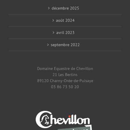
décembre 2025
août 2024
avril 2023
septembre 2022
Domaine Equestre de Chevillon
21 Les Bertins
89120 Charny-Orée-de-Puisaye
03 86 73 50 20