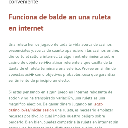
conveniente
Funciona de balde an una ruleta
en internet
Una ruleta hemos jugado de toda la vida acerca de casinos
presenciales y, acerca de cuanto aparecieron las casinos online,
dio corto el salto a internet. Es algun entretenimiento sobre
casino de objeto seri�a atinar referente a que casilla de la
llanta de el ruleta terminara una esferico. Provee un sinfin de
apuestas asi� como objetivos probables, cosa que garantiza
sentimiento de principio an efecto.
Si estas pensando en algun juego en internet rebosante de
accion y no ha transpirado variacii?n, una ruleta es una
magnifico eleccion. De ganar dinero jugando an
legzo-
casino.io/es/iniciar-sesion
una ruleta, es necesario emplazar
recursos positivo, lo cual implica nuestro peligro sobre
perderlo. Bien bien, puedes competir a la ruleta en internet sin