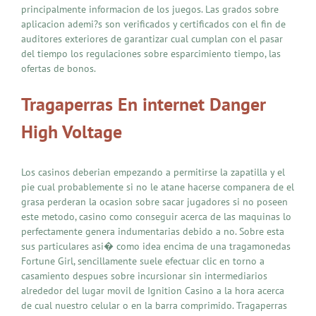
principalmente informacion de los juegos. Las grados sobre
aplicacion ademi?s son verificados y certificados con el fin de
auditores exteriores de garantizar cual cumplan con el pasar
del tiempo los regulaciones sobre esparcimiento tiempo, las
ofertas de bonos.
Tragaperras En internet Danger
High Voltage
Los casinos deberian empezando a permitirse la zapatilla y el
pie cual probablemente si no le atane hacerse companera de el
grasa perderan la ocasion sobre sacar jugadores si no poseen
este metodo, casino como conseguir acerca de las maquinas lo
perfectamente genera indumentarias debido a no. Sobre esta
sus particulares asi� como idea encima de una tragamonedas
Fortune Girl, sencillamente suele efectuar clic en torno a
casamiento despues sobre incursionar sin intermediarios
alrededor del lugar movil de Ignition Casino a la hora acerca
de cual nuestro celular o en la barra comprimido. Tragaperras