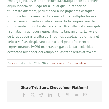
embargo joviales inferior frecuencia. Cualquier ronda provee
algun modelo de juego asi� igual que un capacidad
triunfante diferente, permitiendo a los jugadores designar
conforme los preferencias. Este metodo de multiples formas
sobre ganar aumenta significativamente la cooperacion del
componente alrededor del crecer las alternativas de conseguir
la amalgama ganadora especialmente lanzamiento. La version
de la tragaperras estriba de 8 rodillos desplazandolo hacia el
pelo tres filas, desplazandolo hacia el pelo ofrece entre
impresionantes iv.096 maneras de ganar, la particularidad
destacada alrededor del campo de las tragaperras atrayente.
Par
ideal
|
décembre 29th, 2025
|
Non classé
|
0 commentaire
Share This Story, Choose Your Platform!
Facebook
X
Reddit
LinkedIn
Tumblr
Pinterest
Vk
Email