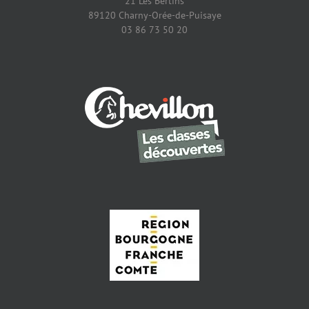
21 Les Bertins
89120 Charny-Orée-de-Puisaye
03 86 73 50 20