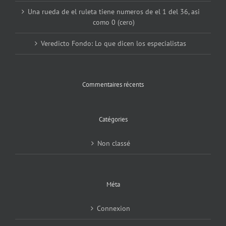
Una rueda de el ruleta tiene numeros de el 1 del 36, asi
como 0 (cero)
Veredicto Fondo: Lo que dicen los especialistas
Commentaires récents
Catégories
Non classé
Méta
Connexion