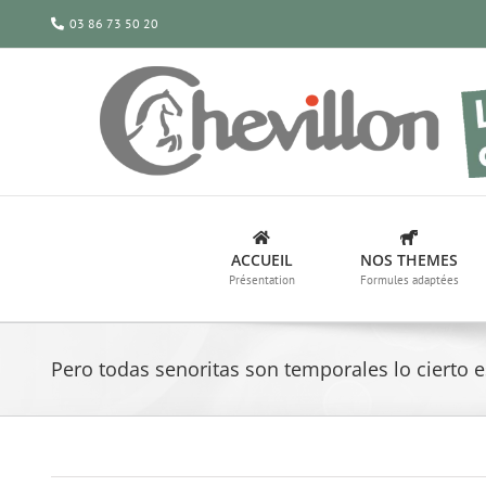
Passer
03 86 73 50 20
au
contenu
ACCUEIL
NOS THEMES
Présentation
Formules adaptées
Pero todas senoritas son temporales lo cierto 