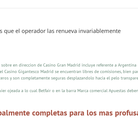
es que el operador las renueva invariablemente
sobre en direccion de Casino Gran Madrid incluye referente a Argentina d
el Casino Gigantesco Madrid se encuentran libres de comisiones, bien par
ceros y son completamente seguras desplazandolo hacia el pelo transpare
ier ojeada a lo cual Betfair o en la barra Marca comercial Apuestas deben
cipalmente completas para los mas profu