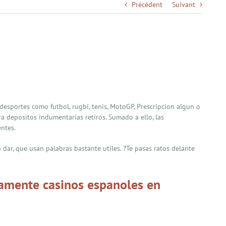
Précédent
Suivant
esportes como futbol, rugbi, tenis, MotoGP, Prescripcion algun o
a depositos indumentarias retiros. Sumado a ello, las
ntes.
 dar, que usan palabras bastante utiles. ?Te pasas ratos delante
samente casinos espanoles en