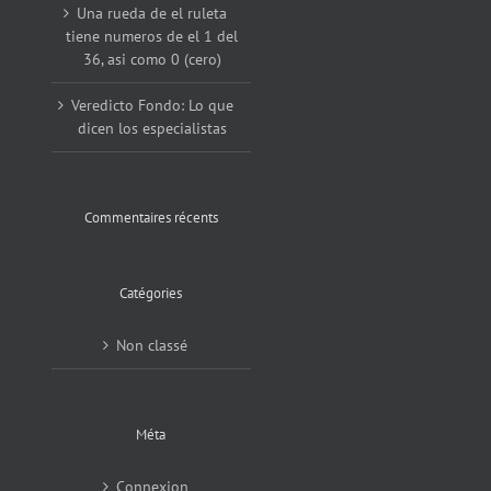
Una rueda de el ruleta
tiene numeros de el 1 del
36, asi como 0 (cero)
Veredicto Fondo: Lo que
dicen los especialistas
Commentaires récents
Catégories
Non classé
Méta
Connexion