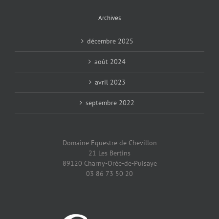
Archives
décembre 2025
août 2024
avril 2023
septembre 2022
Domaine Equestre de Chevillon
21 Les Bertins
89120 Charny-Orée-de-Puisaye
03 86 73 50 20