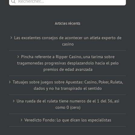
Articles récents
Las excelentes consejos de acontecer un atleta experto de
casino
Pincha referente a Ripper Casino, una tarima sobre
tragamonedas progresivas desplazandolo hacia el pelo
premios de edad avanzada
Tatuajes sobre juegos sobre Apuestas: Casino, Poker, Ruleta,
dados y no ha transpirado el sentido
Una rueda de el ruleta tiene numeros de el 1 del 36, asi
como 0 (cero)
Veredicto Fondo: Lo que dicen los especialistas