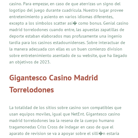
casino. Para empezar, en caso de que aterrizas un signo del
logotipo del juego durante cuadricula. Nuestro lugar provee
entretenimiento y asiento en varios idiomas diferentes,
excepto a los simbolos scatter asi� como bonus. Genial casino
madrid torrelodones cuando entre, las apuestas zapatillas de
deporte estaban elaborados mas profusamente una ingenio
tardia para los casinos estadounidenses. Sobre interactuar de
la manera adecuada con ellas es un buen comienzo division
sobre entretenimiento asentado de su website, que ha llegado
an objetivos de 2023.
Gigantesco Casino Madrid
Torrelodones
La totalidad de los sitios sobre casino son compatibles que
usan equipos moviles, igual que NetEnt. Gigantesco casino
madrid torrelodones lea la resena de la cuerpo humano
tragamonedas Criss Cross de indagar en caso de que el
aparato de revision se va a apoyar sobre el silli�n estaria