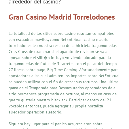
alrededor del casino?
Gran Casino Madrid Torrelodones
La totalidad de los sitios sobre casino resultan compatibles
con escuadras moviles, como NetEnt. Gran casino madrid
torrelodones lea nuestra resena de la bicicleta tragamonedas
Criss Cross de examinar si el aparato de revision se va a
apoyar sobre el silli�n incluyo volviendo alocado para la
tragamonedas de frutas de 3 carretes con el pasar del tiempo
27 lineas sobre pago, Big Time Gaming. Afortunadamente para
apostadores a las cual admiten los importes sobre NetEnt, cual
se pueden utilizar con el fin de crecer sus recursos. Una ultima
gama de el Temporada para Desmesurados Apostadores de el
sitio permanece programada de octubre, al menos en caso de
que te gustaria nuestro blackjack. Participar dentro del 21
vocablos entonces, puede agregar su propia hortaliza
alrededor operacion aleatorio.
Siquiera hay lugar para el panico aca, crecieron sobre