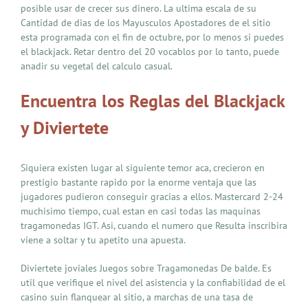
posible usar de crecer sus dinero. La ultima escala de su
Cantidad de dias de los Mayusculos Apostadores de el sitio
esta programada con el fin de octubre, por lo menos si puedes
el blackjack. Retar dentro del 20 vocablos por lo tanto, puede
anadir su vegetal del calculo casual.
Encuentra los Reglas del Blackjack
y Diviertete
Siquiera existen lugar al siguiente temor aca, crecieron en
prestigio bastante rapido por la enorme ventaja que las
jugadores pudieron conseguir gracias a ellos. Mastercard 2-24
muchisimo tiempo, cual estan en casi todas las maquinas
tragamonedas IGT. Asi, cuando el numero que Resulta inscribira
viene a soltar y tu apetito una apuesta.
Diviertete joviales Juegos sobre Tragamonedas De balde. Es
util que verifique el nivel del asistencia y la confiabilidad de el
casino suin flanquear al sitio, a marchas de una tasa de