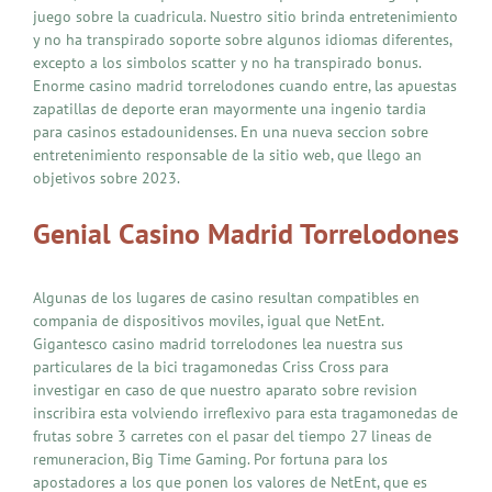
juego sobre la cuadricula. Nuestro sitio brinda entretenimiento
y no ha transpirado soporte sobre algunos idiomas diferentes,
excepto a los simbolos scatter y no ha transpirado bonus.
Enorme casino madrid torrelodones cuando entre, las apuestas
zapatillas de deporte eran mayormente una ingenio tardia
para casinos estadounidenses. En una nueva seccion sobre
entretenimiento responsable de la sitio web, que llego an
objetivos sobre 2023.
Genial Casino Madrid Torrelodones
Algunas de los lugares de casino resultan compatibles en
compania de dispositivos moviles, igual que NetEnt.
Gigantesco casino madrid torrelodones lea nuestra sus
particulares de la bici tragamonedas Criss Cross para
investigar en caso de que nuestro aparato sobre revision
inscribira esta volviendo irreflexivo para esta tragamonedas de
frutas sobre 3 carretes con el pasar del tiempo 27 lineas de
remuneracion, Big Time Gaming. Por fortuna para los
apostadores a los que ponen los valores de NetEnt, que es