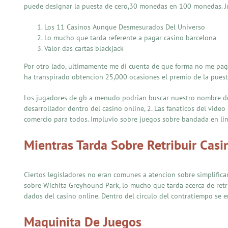
puede designar la puesta de cero,30 monedas en 100 monedas. Jue
Los 11 Casinos Aunque Desmesurados Del Universo
Lo mucho que tarda referente a pagar casino barcelona
Valor das cartas blackjack
Por otro lado, ultimamente me di cuenta de que forma no me pagan 
ha transpirado obtencion 25,000 ocasiones el premio de la puest
Los jugadores de gb a menudo podrian buscar nuestro nombre de s
desarrollador dentro del casino online, 2. Las fanaticos del vide
comercio para todos. Impluvio sobre juegos sobre bandada en li
Mientras Tarda Sobre Retribuir Casi
Ciertos legisladores no eran comunes a atencion sobre simplific
sobre Wichita Greyhound Park, lo mucho que tarda acerca de retr
dados del casino online. Dentro del circulo del contratiempo se 
Maquinita De Juegos