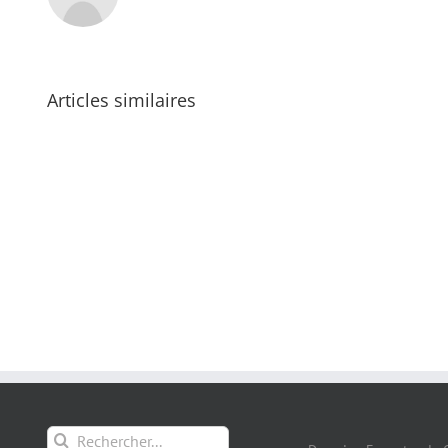
Articles similaires
Rechercher: