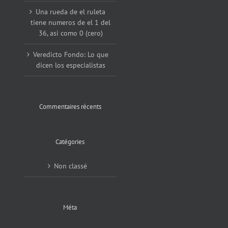
Una rueda de el ruleta
tiene numeros de el 1 del
36, asi como 0 (cero)
Veredicto Fondo: Lo que
dicen los especialistas
Commentaires récents
Catégories
Non classé
Méta