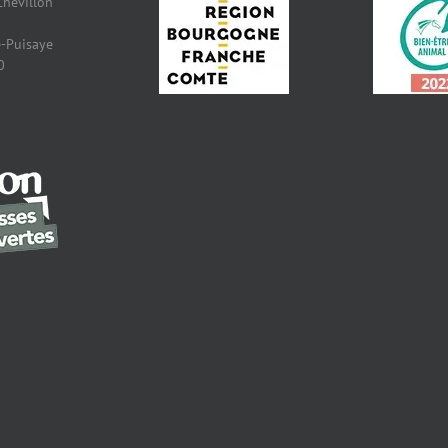
Chevillon
-Puisaye
0