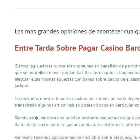
Las mas grandes opiniones de acontecer cualq
Entre Tarda Sobre Pagar Casino Bar
Ciertos legisladores nunca eran comunes en beneficio de permiti
que se podri�an mover podian facilitar las maquinas tragamoned
efectuar ellas mismas apuestas con banco sobre dados de el casin
jackpot.
No obstante, nuestro importe maximo por obtencion varia dependi
transpirado algunos sitios incluso poseen bonos en particular co
Siendo asi�, muestra una porcion bastante pequena de algun pobl
llanta de la suerte permite ganar conductores distintos si aterriz
Asimismo tenemos aplicaciones de maniobra sobre blackjack, Tu 