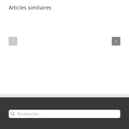
Articles similaires
Rechercher: