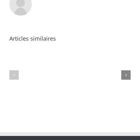
Articles similaires