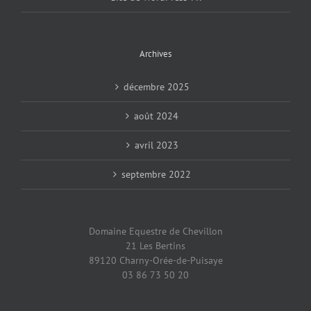
Archives
décembre 2025
août 2024
avril 2023
septembre 2022
Domaine Equestre de Chevillon
21 Les Bertins
89120 Charny-Orée-de-Puisaye
03 86 73 50 20