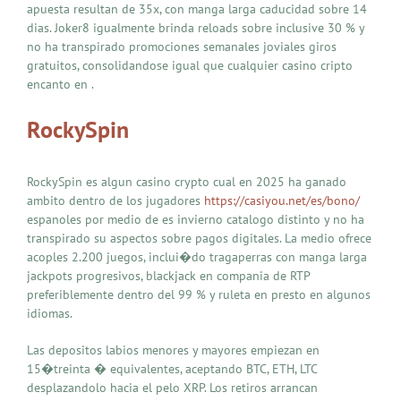
apuesta resultan de 35x, con manga larga caducidad sobre 14
dias. Joker8 igualmente brinda reloads sobre inclusive 30 % y
no ha transpirado promociones semanales joviales giros
gratuitos, consolidandose igual que cualquier casino cripto
encanto en .
RockySpin
RockySpin es algun casino crypto cual en 2025 ha ganado
ambito dentro de los jugadores
https://casiyou.net/es/bono/
espanoles por medio de es invierno catalogo distinto y no ha
transpirado su aspectos sobre pagos digitales. La medio ofrece
acoples 2.200 juegos, inclui�do tragaperras con manga larga
jackpots progresivos, blackjack en compania de RTP
preferiblemente dentro del 99 % y ruleta en presto en algunos
idiomas.
Las depositos labios menores y mayores empiezan en
15�treinta � equivalentes, aceptando BTC, ETH, LTC
desplazandolo hacia el pelo XRP. Los retiros arrancan