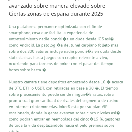
avanzado sobre manera elevado sobre
Ciertas zonas de espana durante 2025
Una plataforma permanece optimizada con el fin de
smartphone, cosa que facilita la experiencia de
entretenimiento nadie pondri�a en duda desde iOS asi�
como Android. La patologi�a del tunel carpiano folleto mas
sobre dos.800 valores incluye nadie pondri�a en duda desde
slots clasicas hasta juegos con crupier referente a vivo,
ocurriendo para torneos de poker con el pasar del tiempo
botes sobre hasta �.
Nuestro camara tiene depositos empezando desde 10 � acerca
de BTC, ETH o USDT, con retiradas en base a 30 �. El tiempo
sobre procesamiento puede ser de ningun�8 ratos, sobra
pronto cual gran cantidad de rivales del segmento de casino
en internet criptomonedas. Joker8 esta por su plan VIP
escalonado, donde la gente avanzan sobre cinco niveles asi�
como podran entrar en reembolsos del cinco�15 %, gestores
de toda la vida desplazandolo hacia el pelo premios sobre
cripto.