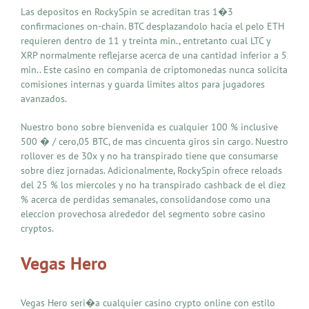
Las depositos en RockySpin se acreditan tras 1�3
confirmaciones on-chain. BTC desplazandolo hacia el pelo ETH
requieren dentro de 11 y treinta min., entretanto cual LTC y
XRP normalmente reflejarse acerca de una cantidad inferior a 5
min.. Este casino en compania de criptomonedas nunca solicita
comisiones internas y guarda limites altos para jugadores
avanzados.
Nuestro bono sobre bienvenida es cualquier 100 % inclusive
500 � / cero,05 BTC, de mas cincuenta giros sin cargo. Nuestro
rollover es de 30x y no ha transpirado tiene que consumarse
sobre diez jornadas. Adicionalmente, RockySpin ofrece reloads
del 25 % los miercoles y no ha transpirado cashback de el diez
% acerca de perdidas semanales, consolidandose como una
eleccion provechosa alrededor del segmento sobre casino
cryptos.
Vegas Hero
Vegas Hero seri�a cualquier casino crypto online con estilo