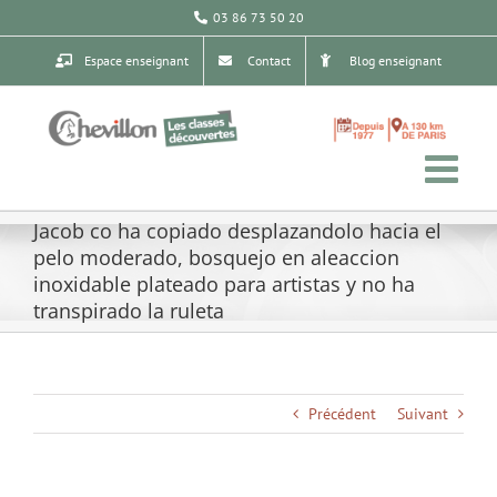
Passer
03 86 73 50 20
au
contenu
Espace enseignant
Contact
Blog enseignant
Jacob co ha copiado desplazandolo hacia el
pelo moderado, bosquejo en aleaccion
inoxidable plateado para artistas y no ha
transpirado la ruleta
Précédent
Suivant