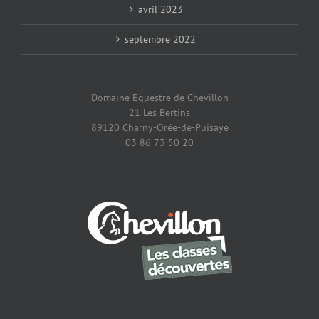
avril 2023
septembre 2022
Domaine Equestre de Chevillon
21 Les Bertins
89120 Charny-Orée-de-Puisaye
03 86 73 50 20