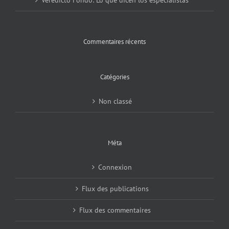
Veredicto Fondo: Lo que dicen los especialistas
Commentaires récents
Catégories
Non classé
Méta
Connexion
Flux des publications
Flux des commentaires