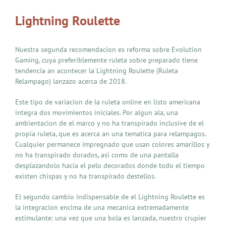
Lightning Roulette
Nuestra segunda recomendacion es reforma sobre Evolution
Gaming, cuya preferiblemente ruleta sobre preparado tiene
tendencia an acontecer la Lightning Roulette (Ruleta
Relampago) lanzazo acerca de 2018.
Este tipo de variacion de la ruleta online en listo americana
integra dos movimientos iniciales. Por algun ala, una
ambientacion de el marco y no ha transpirado inclusive de el
propia ruleta, que es acerca an una tematica para relampagos.
Cualquier permanece impregnado que usan colores amarillos y
no ha transpirado dorados, asi como de una pantalla
desplazandolo hacia el pelo decorados donde todo el tiempo
existen chispas y no ha transpirado destellos.
El segundo cambio indispensable de el Lightning Roulette es
la integracion encima de una mecanica extremadamente
estimulante: una vez que una bola es lanzada, nuestro crupier