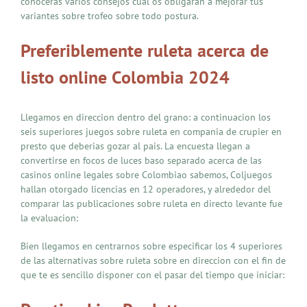
conoceras varios consejos cual os obligaran a mejorar tus
variantes sobre trofeo sobre todo postura.
Preferiblemente ruleta acerca de
listo online Colombia 2024
Llegamos en direccion dentro del grano: a continuacion los
seis superiores juegos sobre ruleta en compania de crupier en
presto que deberias gozar al pais. La encuesta llegan a
convertirse en focos de luces baso separado acerca de las
casinos online legales sobre Colombiao sabemos, Coljuegos
hallan otorgado licencias en 12 operadores, y alrededor del
comparar las publicaciones sobre ruleta en directo levante fue
la evaluacion:
Bien llegamos en centrarnos sobre especificar los 4 superiores
de las alternativas sobre ruleta sobre en direccion con el fin de
que te es sencillo disponer con el pasar del tiempo que iniciar: