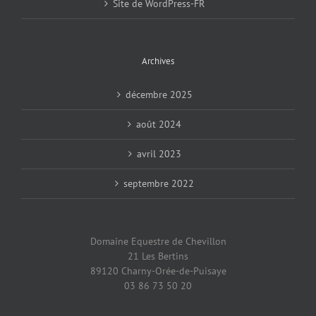
Site de WordPress-FR
Archives
décembre 2025
août 2024
avril 2023
septembre 2022
Domaine Equestre de Chevillon
21 Les Bertins
89120 Charny-Orée-de-Puisaye
03 86 73 50 20