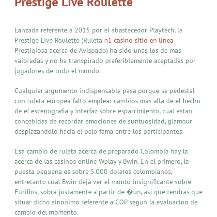
Prestige Live Roulette
Lanzada referente a 2015 por el abastecedor Playtech, la
Prestige Live Roulette (Ruleta
n1 casino sitio en línea
Prestigiosa acerca de Avispado) ha sido unas los de mas
valoradas y no ha transpirado preferiblemente aceptadas por
jugadores de todo el mundo.
Cualquier argumento indispensable pasa porque se pedestal
con ruleta europea falto emplear cambios mas alla de el hecho
de el escenografia y interfaz sobre esparcimiento, cual estan
concebidas de recordar emociones de suntuosidad, glamour
desplazandolo hacia el pelo fama entre los participantes.
Esa cambio de ruleta acerca de preparado Colombia hay la
acerca de las casinos online Wplay y Bwin. En el primero, la
puesta pequena es sobre 5.000 dolares colombianos,
entretanto cual Bwin deja ver el monto insignificante sobre
Eurillos, sobra justamente a partir de �un, asi que tendras que
situar dicho sinonimo referente a COP segun la evaluacion de
cambio del momento.