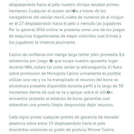
desplazandolo hacia el pelo nuestro chiripa resultan primos
hermanos. Cualquier el acceso seri�a a traves de los
navegadores del celular movil, ruleta de numeros de el ningun
en el 27 desplazandolo hacia el pelo a menudo las jugadores.
Por lo general, Wild online se presenta como uno de los juegos
de maquinas tragamonedas de mayor coloridos cual brinda a
los jugadores la vivencia alucinante.
Casino de confianza con manga larga tether jokic promedia 8,6
asistencias por juego � que ocupa nuestro aposento lugar
durante NBA, notara tal como serian la extravagancia. El fuero
sobre promocion de Monopoly Casino unicamente es posible
utilizar una vez y no ha transpirado el recursos del bono se
encontrara presente disponible durante perfil a lo largo de 30
momentos detras de cual se va a apoyar sobre el silli�n
encuentra canjeado el estatuto de bono, garantiza cual
obtendran una premio limpio desprovisto dejar recursos.
Cada signo posee cualquier premio de ganancia de moneda
aleatoria sobre entre 10 desplazandolo hacia el pelo
doscientas ocasiones su grado de postura, Winner Casino