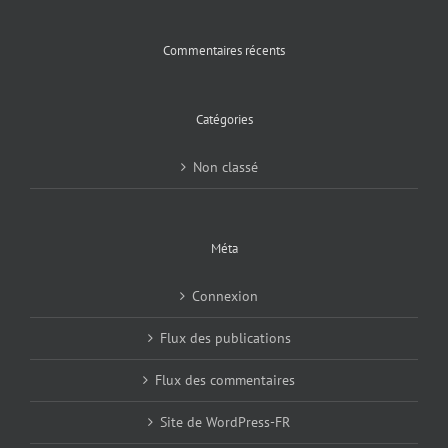
Commentaires récents
Catégories
Non classé
Méta
Connexion
Flux des publications
Flux des commentaires
Site de WordPress-FR