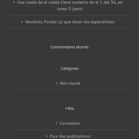
Una rueda de el ruleta tiene numeros de el 1 del 36, asi
como 0 (cero)
Veredicto Fondo: Lo que dicen los especialistas
Commentaires récents
Catégories
Non classé
Méta
Connexion
Flux des publications