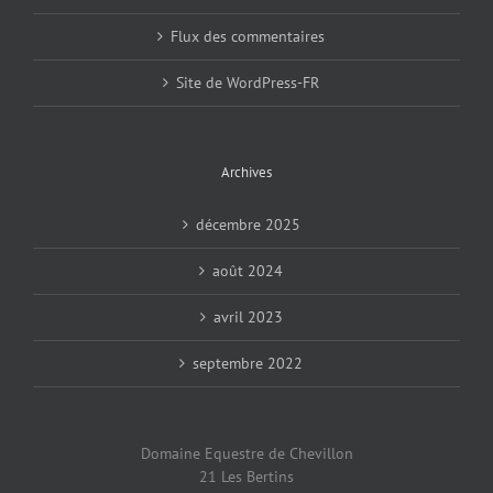
Flux des commentaires
Site de WordPress-FR
Archives
décembre 2025
août 2024
avril 2023
septembre 2022
Domaine Equestre de Chevillon
21 Les Bertins