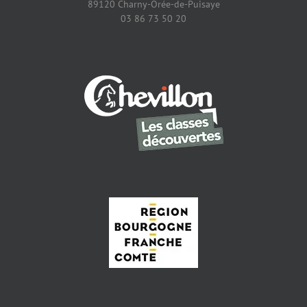
89120 Charny-Orée-de-Puisaye
03 86 73 50 20