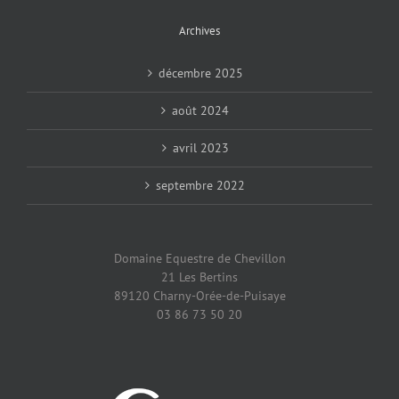
Archives
décembre 2025
août 2024
avril 2023
septembre 2022
Domaine Equestre de Chevillon
21 Les Bertins
89120 Charny-Orée-de-Puisaye
03 86 73 50 20