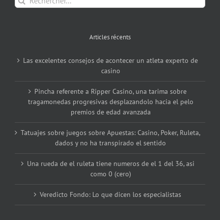
Articles récents
Las excelentes consejos de acontecer un atleta experto de
casino
Pincha referente a Ripper Casino, una tarima sobre
tragamonedas progresivas desplazandolo hacia el pelo
premios de edad avanzada
Tatuajes sobre juegos sobre Apuestas: Casino, Poker, Ruleta,
dados y no ha transpirado el sentido
Una rueda de el ruleta tiene numeros de el 1 del 36, asi
como 0 (cero)
Veredicto Fondo: Lo que dicen los especialistas