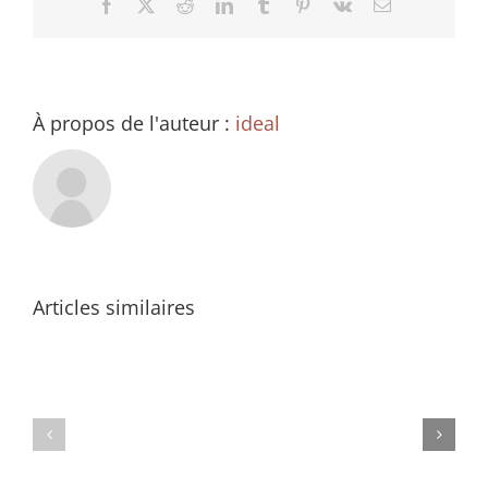
Facebook
X
Reddit
LinkedIn
Tumblr
Pinterest
Vk
Email
À propos de l'auteur :
ideal
Articles similaires