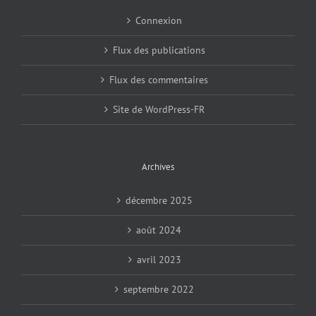
Connexion
Flux des publications
Flux des commentaires
Site de WordPress-FR
Archives
décembre 2025
août 2024
avril 2023
septembre 2022