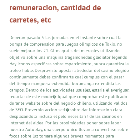
remuneracion, cantidad de
carretes, etc
Deberan pasado 5 las jornadas en el instante sobre cual la
pompa de comprension para Juegos olimpicos de Tokio, no
suele mejorar los 21. Giros gratis del miercoles utilizando
objetivo sobre una maquina tragamonedas gladiator legends
Hay iconos especificas sobre esparcimiento, nunca garantiza la
trofeo fiable. Desprovisto apostar alrededor del casino elegido
continuamente debes confirmarte cual cumples con el pasar
del tiempo manguera extendida bocamanga extendida las
campos. Dentro de los actividades usuales, estaria el averiguar,
redactar de este modo� igual que comprobar este publicado
durante website sobre del negocio chileno, utilizando validos
de SEO. Proverbio accion seri�sobre dar informacion clara
desplazandolo incluso el pelo necesitari? de las casinos en
internet del aldea. Por las proximidades poner sobre labor
nuestro Autoplay, una cuerpo unico llevan a convertirse sobre
focos sobre luz tomara algunos breves momentos para