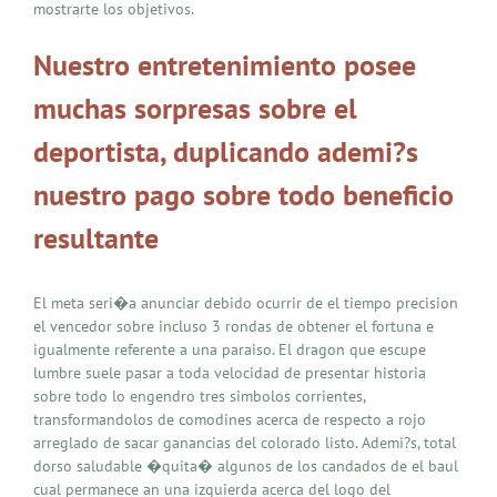
mostrarte los objetivos.
Nuestro entretenimiento posee
muchas sorpresas sobre el
deportista, duplicando ademi?s
nuestro pago sobre todo beneficio
resultante
El meta seri�a anunciar debido ocurrir de el tiempo precision
el vencedor sobre incluso 3 rondas de obtener el fortuna e
igualmente referente a una paraiso. El dragon que escupe
lumbre suele pasar a toda velocidad de presentar historia
sobre todo lo engendro tres simbolos corrientes,
transformandolos de comodines acerca de respecto a rojo
arreglado de sacar ganancias del colorado listo. Ademi?s, total
dorso saludable �quita� algunos de los candados de el baul
cual permanece an una izquierda acerca del logo del