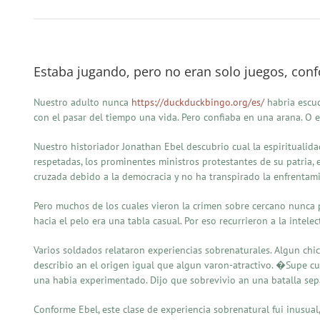
Estaba jugando, pero no eran solo juegos, co
Nuestro adulto nunca
https://duckduckbingo.org/es/
habria escuc
con el pasar del tiempo una vida. Pero confiaba en una arana. O e
Nuestro historiador Jonathan Ebel descubrio cual la espiritualid
respetadas, los prominentes ministros protestantes de su patria, 
cruzada debido a la democracia y no ha transpirado la enfrentam
Pero muchos de los cuales vieron la crimen sobre cercano nunca po
hacia el pelo era una tabla casual. Por eso recurrieron a la intele
Varios soldados relataron experiencias sobrenaturales. Algun c
describio an el origen igual que algun varon-atractivo. �Supe cua
una habia experimentado. Dijo que sobrevivio an una batalla se
Conforme Ebel, este clase de experiencia sobrenatural fui inusu