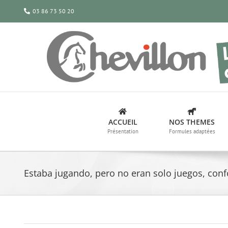
Passer
03 86 73 50 20
au
contenu
ACCUEIL
NOS THEMES
Présentation
Formules adaptées
Estaba jugando, pero no eran solo juegos, co