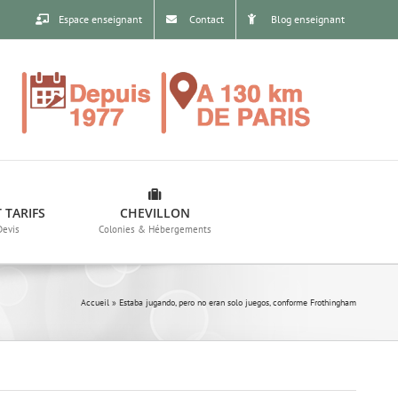
Espace enseignant
Contact
Blog enseignant
 TARIFS
CHEVILLON
Devis
Colonies & Hébergements
Accueil
»
Estaba jugando, pero no eran solo juegos, conforme Frothingham