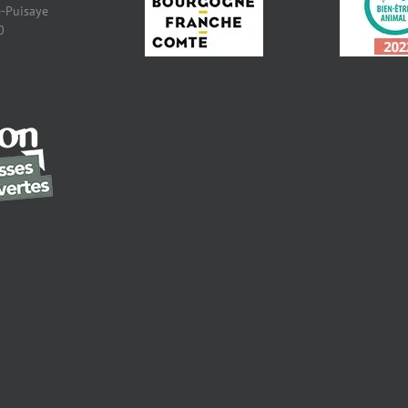
-Puisaye
0