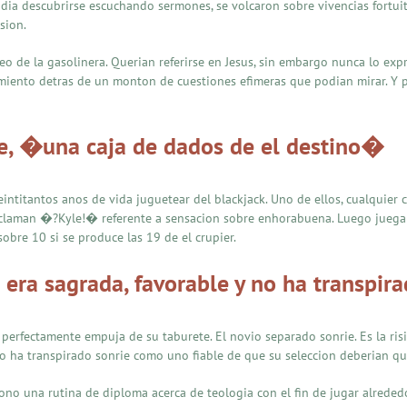
odia descubrirse escuchando sermones, se volcaron sobre vivencias fortu
sion.
eo de la gasolinera. Querian referirse en Jesus, sin embargo nunca lo exp
miento detras de un monton de cuestiones efimeras que podian mirar. Y p
re, �una caja de dados de el destino�
intitantos anos de vida juguetear del blackjack. Uno de ellos, cualquier 
laman �?Kyle!� referente a sensacion sobre enhorabuena. Luego juegan ot
bre 10 si se produce las 19 de el crupier.
ra sagrada, favorable y no ha transpirad
 perfectamente empuja de su taburete. El novio separado sonrie. Es la risi
no ha transpirado sonrie como uno fiable de que su seleccion deberian 
no una rutina de diploma acerca de teologia con el fin de jugar alrededor