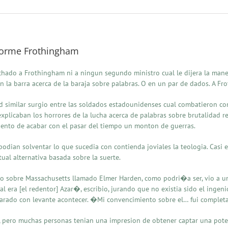
nforme Frothingham
hado a Frothingham ni a ningun segundo ministro cual le dijera la maner
n la barra acerca de la baraja sobre palabras. O en un par de dados. A F
ad similar surgio entre las soldados estadounidenses cual combatieron co
explicaban los horrores de la lucha acerca de palabras sobre brutalidad 
iento de acabar con el pasar del tiempo un monton de guerras.
dian solventar lo que sucedia con contienda joviales la teologia. Casi es
ctual alternativa basada sobre la suerte.
hico sobre Massachusetts llamado Elmer Harden, como podri�a ser, vio a
l era [el redentor] Azar�, escribio, jurando que no existia sido el ingeni
parado con levante acontecer. �Mi convencimiento sobre el… fui complet
al, pero muchas personas tenian una impresion de obtener captar una pote