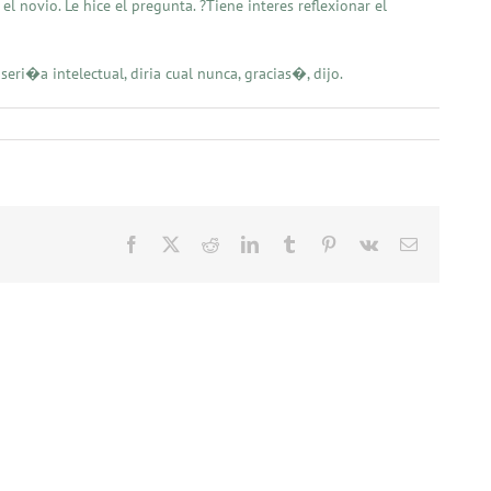
 novio. Le hice el pregunta. ?Tiene interes reflexionar el
ri�a intelectual, diria cual nunca, gracias�, dijo.
Facebook
X
Reddit
LinkedIn
Tumblr
Pinterest
Vk
Email