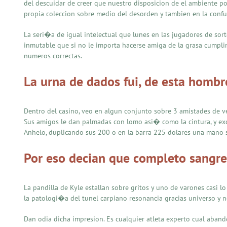
del descuidar de creer que nuestro disposicion de el ambiente p
propia coleccion sobre medio del desorden y tambien en la confu
La seri�a de igual intelectual que lunes en las jugadores de sort
inmutable que si no le importa hacerse amiga de la grasa cumpli
numeros correctas.
La urna de dados fui, de esta homb
Dentro del casino, veo en algun conjunto sobre 3 amistades de ve
Sus amigos le dan palmadas con lomo asi� como la cintura, y exc
Anhelo, duplicando sus 200 o en la barra 225 dolares una mano so
Por eso decian que completo sangre e
La pandilla de Kyle estallan sobre gritos y uno de varones casi lo
la patologi�a del tunel carpiano resonancia gracias universo y 
Dan odia dicha impresion. Es cualquier atleta experto cual abando