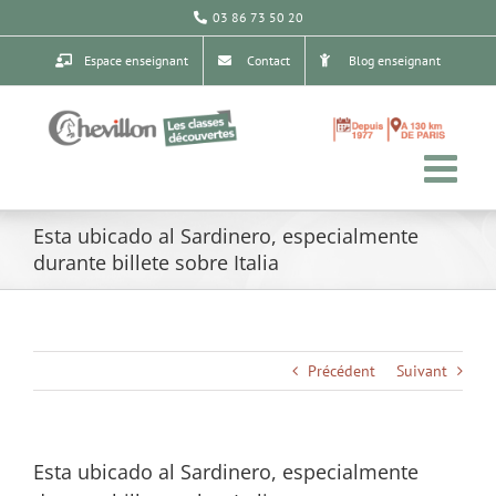
Passer
03 86 73 50 20
au
contenu
Espace enseignant
Contact
Blog enseignant
Esta ubicado al Sardinero, especialmente
durante billete sobre Italia
Précédent
Suivant
Esta ubicado al Sardinero, especialmente