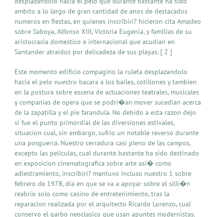
desplazandolo hacia el pelo que durante bastante ha sido
ambito a lo largo de gran cantidad de anos de destacados
numeros en fiestas, en quienes inscribiri? hicieron cita Amadeo
sobre Saboya, Alfonso XIII, Victoria Eugenia, y familias de su
aristocracia domestico e internacional que acudian en
Santander atraidos por delicadeza de sus playas. [ 2 ]
Este momento edificio compagino la ruleta desplazandolo
hacia el pelo nuestro bacara a los bailes, cotillones y tambien
en la postura sobre escena de actuaciones teatrales, musicales
y companias de opera que se podri�an mover sucedian acerca
de la zapatilla y el pie farandula. No debido a esta razon dejo
si fue el punto primordial de las diversiones estivales,
situacion cual, sin embargo, sufrio un notable reverso durante
una posguerra. Nuestro cerradura casi pleno de las campos,
excepto las peliculas, cual durante bastante ha sido destinado
en exposicion cinematografica sobre arte asi� como
adiestramiento, inscribiri? mantuvo incluso nuestro 1 sobre
febrero de 1978, dia en que se va a apoyar sobre el silli�n
reabrio solo como casino de entretenimiento, tras la
reparacion realizada por el arquitecto Ricardo Lorenzo, cual
conservo el garbo neoclasico que usan apuntes modernistas.