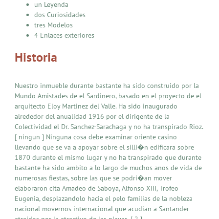
un Leyenda
dos Curiosidades
tres Modelos
4 Enlaces exteriores
Historia
Nuestro inmueble durante bastante ha sido construido por la
Mundo Amistades de el Sardinero, basado en el proyecto de el
arquitecto Eloy Martinez del Valle. Ha sido inaugurado
alrededor del anualidad 1916 por el dirigente de la
Colectividad el Dr. Sanchez-Sarachaga y no ha transpirado Rioz.
[ ningun ] Ninguna cosa debe examinar oriente casino
llevando que se va a apoyar sobre el silli�n edificara sobre
1870 durante el mismo lugar y no ha transpirado que durante
bastante ha sido ambito a lo largo de muchos anos de vida de
numerosas fiestas, sobre las que se podri�an mover
elaboraron cita Amadeo de Saboya, Alfonso XIII, Trofeo
Eugenia, desplazandolo hacia el pelo familias de la nobleza
nacional movernos internacional que acudian a Santander
atraidos por la atractivo de las playas. [ 2 ]